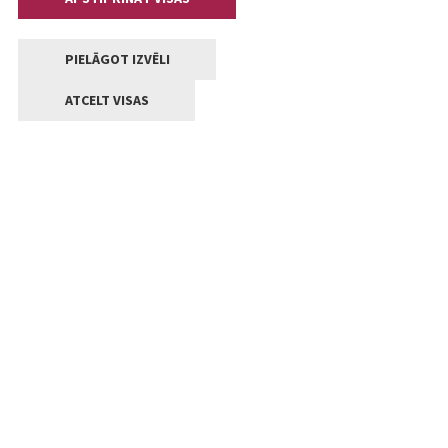
PIELĀGOT IZVĒLI
ATCELT VISAS
Kontakti
Jelgavas valstpilsētas pašvaldība
Lielā iela 11, Jelgava, LV-3001
+371 63005522
pasts@jelgava.lv