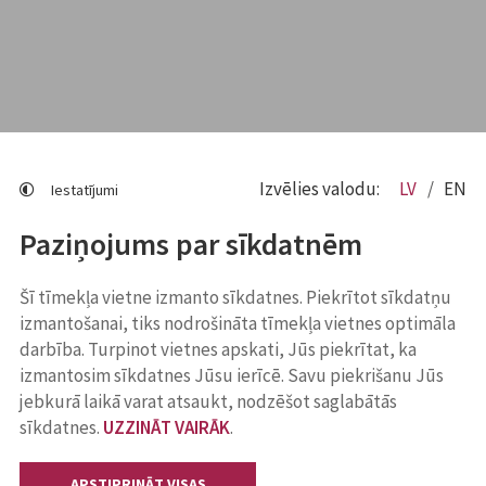
Izvēlies valodu:
LV
EN
Iestatījumi
Paziņojums par sīkdatnēm
Šī tīmekļa vietne izmanto sīkdatnes. Piekrītot sīkdatņu
izmantošanai, tiks nodrošināta tīmekļa vietnes optimāla
darbība. Turpinot vietnes apskati, Jūs piekrītat, ka
izmantosim sīkdatnes Jūsu ierīcē. Savu piekrišanu Jūs
jebkurā laikā varat atsaukt, nodzēšot saglabātās
sīkdatnes.
UZZINĀT VAIRĀK
.
APSTIPRINĀT VISAS