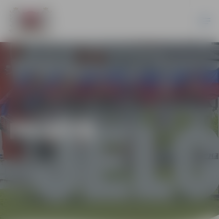
PILSĒTĀ