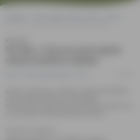
Sākumlapa
Portāla “Jelgavas Vēstnesis” arhīvs
Pilsētā
Par bāru «Tiem jau putni galvā» rakstīs kolektīvo sūdzību
Klausīties
Par bāru «Tiem jau putni galvā»
rakstīs kolektīvo sūdzību
13/04/2015
Pilsētā
Portāla “Jelgavas Vēstnesis” arhīvs
Naktī no sestdienas uz svētdienu Jelgavas pašvaldības
policija saņēma sūdzību par trokšņošanu –
daudzdzīvokļu mājas iedzīvotājs sūdzējās, ka bārā «Tiem
jau putni galvā» atskaņo pārāk skaļu mūziku.
Ilze Knusle-Jankevica