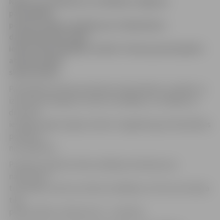
Naktī no sestdienas uz svētdienu Jelgavas
pašvaldības
policija saņēma sūdzību par trokšņošanu –
daudzdzīvokļu mājas
iedzīvotājs sūdzējās, ka bārā «Tiem jau putni galvā»
atskaņo pārāk
skaļu mūziku.
Pašvaldības policijas pārstāve Sandra Reksce norāda, ka
izsaucējs iesniegumu rakstīt nevēlējās un norādīja, ka
drīzumā
iesniegs mājas kopējo sūdzību. Pagaidām gan Pašvaldības
policija to
nav saņēmusi.
Policijas inspektori bāra vadītāja vietniekam par
naktsmiera
traucēšanu izteica mutisku aizrādījumu. Pēc tam mūzika
tika
pieklusināta un bāra durvis – aizvērtas.