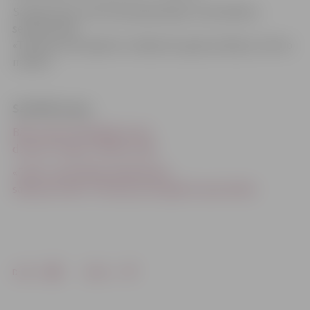
Spriežot pēc internetā pieejamajiem materiāliem,
sestdien bārs
«Tiem jau putni galvā» svinēja divu gadu jubileju ar dzīvo
mūziku.
Saistītās ziņas
Bārs saņem brīdinājumu par
durvju un logu turēšanu vaļā
«Ezīša» vietā nākamnedēļ darbu
sāks jauns bārs «Tiem jau putni galvā» (precizēta)
Drukāt
Dalīties