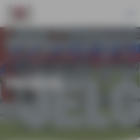
PILSĒTĀ