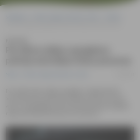
Sākumlapa
Portāla “Jelgavas Vēstnesis” arhīvs
Pilsētā
Par dārza mājiņu apzagšanu policija aizturējusi divas personas
Klausīties
Par dārza mājiņu apzagšanu
policija aizturējusi divas personas
11/02/2019
Pilsētā
Portāla “Jelgavas Vēstnesis” arhīvs
Par vairāku dārza mājiņu apzagšanu Jelgavā janvārī
aizturētas divas aizdomās turētās personas no kurām
viena ir nepilngadīga, informē Valsts policijas Zemgales
reģiona pārvaldes pārstāve Ieva Sietniece.