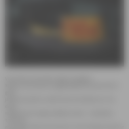
Viņa stāsta, ka par dārza mājiņu apzagšanu
Melleņu ielas rajonā no pagājušā gada decembra līdz šī
gada
janvārim policijā ir uzsākti deviņi kriminālprocesi. «No
dārza
mājiņām tika nozagtas dažādas mantas – urbjmašīna,
trimmeris,
motorzāģis, dārza instrumenti un citas vērtīgas mantas ar