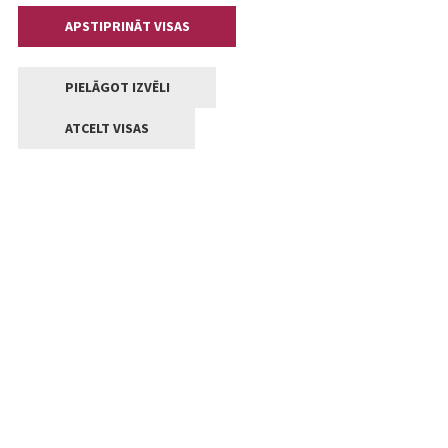
APSTIPRINĀT VISAS
PIELĀGOT IZVĒLI
ATCELT VISAS
Kontakti
Jelgavas valstpilsētas pašvaldība
Lielā iela 11, Jelgava, LV-3001
+371 63005522