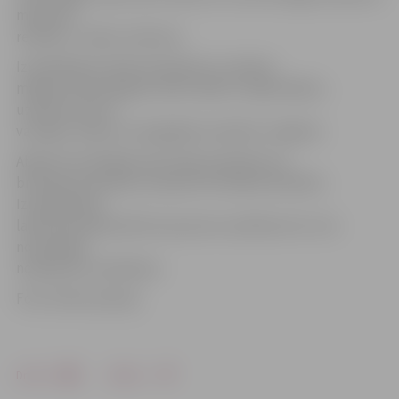
mērķi tās
realizēt,» stāsta I.Sietnice.
Izmeklēšanas laikā noskaidrots, ka dārza
mājiņas tika apzagtas nakts laikā un tajās iekļūts,
uzlaužot durvis
vai logus. Daļa no nozagtajām mantām ir atgūtas.
Abām aizturētajām personām piemērots ar
brīvības atņemšanu nesaistīts drošības līdzeklis.
Izmeklēšanas
laikā tiek pārbaudīta šo personu saistība arī ar citu
noziedzīgu
nodarījumu izdarīšanu.
Foto: Valsts policija
Drukāt
Dalīties