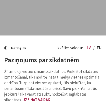
Izvēlies valodu:
LV
EN
Iestatījumi
Paziņojums par sīkdatnēm
Šī tīmekļa vietne izmanto sīkdatnes. Piekrītot sīkdatņu
izmantošanai, tiks nodrošināta tīmekļa vietnes optimāla
darbība. Turpinot vietnes apskati, Jūs piekrītat, ka
izmantosim sīkdatnes Jūsu ierīcē. Savu piekrišanu Jūs
jebkurā laikā varat atsaukt, nodzēšot saglabātās
sīkdatnes.
UZZINĀT VAIRĀK
.