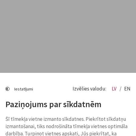
Izvēlies valodu:
LV
EN
Iestatījumi
Paziņojums par sīkdatnēm
Šī tīmekļa vietne izmanto sīkdatnes. Piekrītot sīkdatņu
izmantošanai, tiks nodrošināta tīmekļa vietnes optimāla
darbība. Turpinot vietnes apskati, Jūs piekrītat, ka