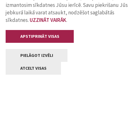
izmantosim sīkdatnes Jūsu ierīcē. Savu piekrišanu Jūs
jebkurā laikā varat atsaukt, nodzēšot saglabātās
sīkdatnes.
UZZINĀT VAIRĀK
.
APSTIPRINĀT VISAS
PIELĀGOT IZVĒLI
ATCELT VISAS
Kontakti
Jelgavas valstpilsētas pašvaldība