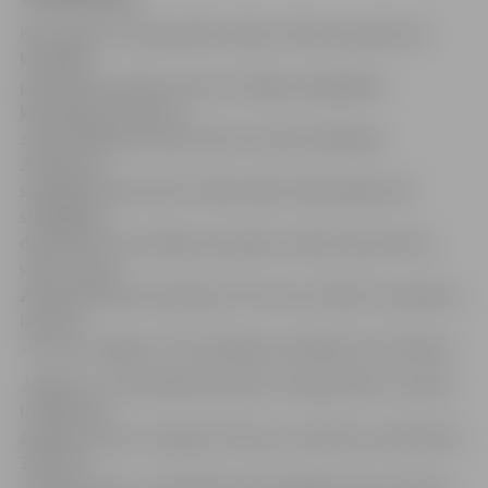
Katru gadu, Ziemassvētku laikā, svētku apsveikumu
kartītēm
paredzēto naudas summu Somijas enerģētikas
korporācija «Fortum»
ziedo labdarībai visās valstīs, kurās tā darbojas.
Ziedojuma
saņēmēju katrā valstī tradicionāli izvēlas šajā valstī
strādājošie
darbinieki, bet ziedojuma apmēru, kādu saņem katra
valsts, pirms
Ziemassvētkiem apstiprina «Fortum» direktoru padome,
informē
«Fortum Jelgava» komunikācijas vadītāja Guntra Matisa.
​Jelgavas 1. internātpamatskolas «Draugu klase» saņems
uzņēmuma
ziedojumu jau otro gadu. Pērn par uzņēmuma ziedotiem
3333 eiro