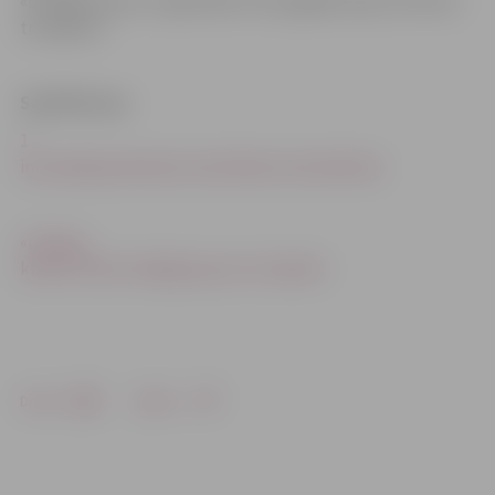
«Draugu klases» vajadzībām tika iegādās īpašs attīstošs
trenažieris.
Saistītā ziņa
1.
internātpamatskolai nosiltināta internāta ēka
«Draugu
klases» bērni iemēģina jauno trenažieri
Drukāt
Dalīties