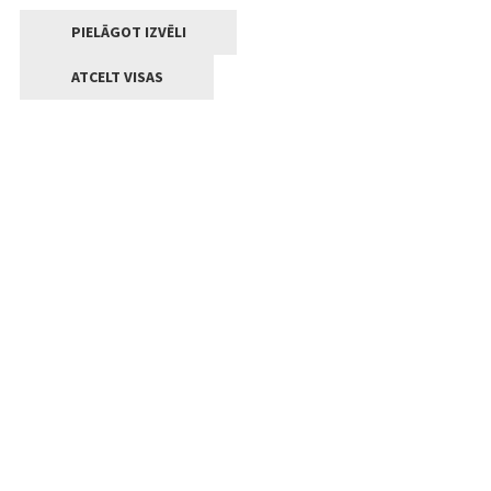
PIELĀGOT IZVĒLI
ATCELT VISAS
Kontakti
Jelgavas valstpilsētas pašvaldība
Lielā iela 11, Jelgava, LV-3001
+371 63005522
pasts@jelgava.lv
Klientu apkalpošana