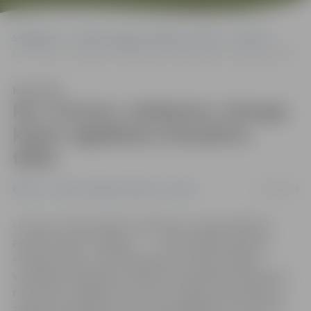
Sākumlapa
Portāla “Jelgavas Vēstnesis” arhīvs
Pilsētā
Par «Fortum» ziedojumu «Draugu klasē» iegādāsies interaktīvu tāfeli
Klausīties
Par «Fortum» ziedojumu «Draugu
klasē» iegādāsies interaktīvu
tāfeli
23/12/2014
Pilsētā
Portāla “Jelgavas Vēstnesis” arhīvs
«Fortum» Ziemassvētku ziedojumu Latvijā 3 300 eiro
apmērā saņems Jelgavas 1. internātpamatskolas
«Draugu klase», kurā mācās bērni ar īpaši smagām
veselības problēmām. Ziedojuma saņēmēju, balsojuma
rezultātā, izvēlējās SIA «Fortum Jelgava» darbinieki. Ar
ziedojuma palīdzību skola varēs iegādāties interaktīvu