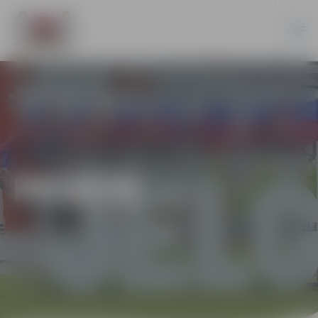
PILSĒTĀ