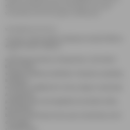
tāfeli, kas palīdzēs bērniem attīstīt gan tausti, gan
vizualizāciju, kā arī dos iespēju strādāt grupā.
www.jelgavasvestnesis.lv
«Fortum» Ziemassvētku ziedojumu Latvijā 3 300 eiro
apmērā saņems Jelgavas
1.
internātpamatskolas «Draugu klase», kurā mācās
bērni ar īpaši
smagām veselības problēmām. Ziedojuma saņēmēju,
balsojuma
rezultātā, izvēlējās SIA «Fortum Jelgava» darbinieki.
Ar ziedojuma
palīdzību skola varēs iegādāties interaktīvu tāfeli,
kas palīdzēs
bērniem attīstīt gan tausti, gan vizualizāciju, kā arī
dos iespēju
strādāt grupā.