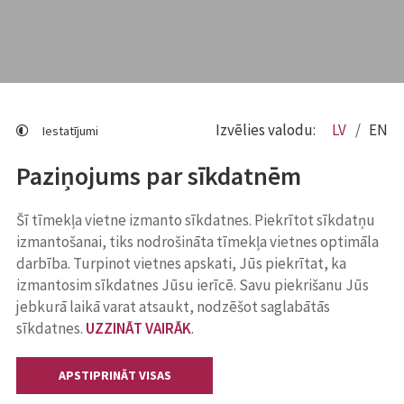
Izvēlies valodu:
LV
EN
Iestatījumi
Paziņojums par sīkdatnēm
Šī tīmekļa vietne izmanto sīkdatnes. Piekrītot sīkdatņu
izmantošanai, tiks nodrošināta tīmekļa vietnes optimāla
darbība. Turpinot vietnes apskati, Jūs piekrītat, ka
izmantosim sīkdatnes Jūsu ierīcē. Savu piekrišanu Jūs
jebkurā laikā varat atsaukt, nodzēšot saglabātās
sīkdatnes.
UZZINĀT VAIRĀK
.
APSTIPRINĀT VISAS