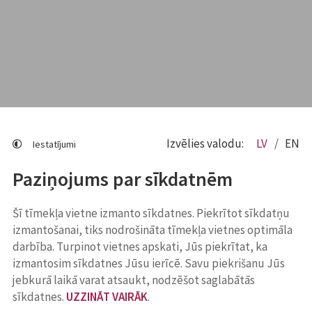
Izvēlies valodu:
LV
EN
Iestatījumi
Paziņojums par sīkdatnēm
Šī tīmekļa vietne izmanto sīkdatnes. Piekrītot sīkdatņu
izmantošanai, tiks nodrošināta tīmekļa vietnes optimāla
darbība. Turpinot vietnes apskati, Jūs piekrītat, ka
izmantosim sīkdatnes Jūsu ierīcē. Savu piekrišanu Jūs
jebkurā laikā varat atsaukt, nodzēšot saglabātās
sīkdatnes.
UZZINĀT VAIRĀK
.