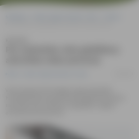
Sākumlapa
Portāla “Jelgavas Vēstnesis” arhīvs
Pilsētā
Par narkotisko vielu glabāšanu aizturētas sešas personas
Klausīties
Par narkotisko vielu glabāšanu
aizturētas sešas personas
10/03/2018
Pilsētā
Portāla “Jelgavas Vēstnesis” arhīvs
Valsts policijas (VP) Zemgales reģiona pārvaldes
Kriminālpolicijas biroja darbinieki šā gada februārī par
narkotisko vielu realizāciju un glabāšanu Jelgavā
aizturējuši sešas personas.