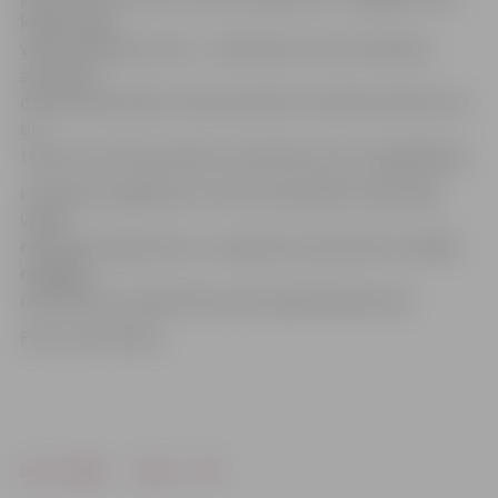
krāsas augu
valsts izcelsmes vielu – marihuānu. Veicot kratīšanu
aizturētā
dzīvesvietā Olainē, tika atsavināti trīs elektroniskie svari
un
trauks, kas tika izmantots narkotisko vielu uzglabāšanai.
I.Sietniece papildina, ka visas atsavinātās narkotiskās
vielas
nosūtītas ekspertīzei, un policija turpina aktīvi strādāt
nelegālo
narkotisko un psihotropo vielu apkarošanas jomā.
Foto: no VP arhīva
Drukāt
Dalīties