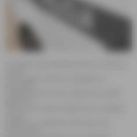
VP Zemgales reģiona pārvaldes pārstāve Ieva Sietniece
informē,
ka par nelegālu narkotisko vielu glabāšanu un
pārvietošanu
realizācijas nolūkā 7. februārī Jelgavā aizturēts 2000.
gadā dzimis
vīrietis, kuram policija atsavinājusi divus caurspīdīgus
polimēra
iepakojumus ar zaļganbrūnas krāsas augu valsts
izcelsmes vielu –