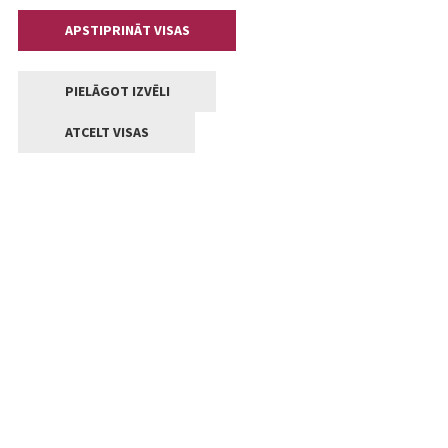
APSTIPRINĀT VISAS
PIELĀGOT IZVĒLI
ATCELT VISAS
Kontakti
Jelgavas valstpilsētas pašvaldība
Lielā iela 11, Jelgava, LV-3001
+371 63005522