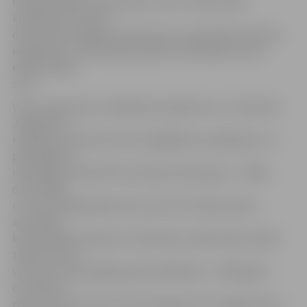
diviem gramiem marihuānas. Veicot sankcionētu
kratīšanu aizturētā
dzīvesvietā Jelgavā, tika atrasts un atsavināts vēl viens
iepakojums, kurā bija pieci grami marihuānas, kā arī
elektroniskie
svari.
Veicot operatīvos meklēšanas pasākumus, 13. februārī
Jelgavā par
neatļautu narkotisko vielu iegādāšanos, glabāšanu un
pārvadāšanu
realizācijas nolūkā VP aizturēja vīriešu grupu – 1998.,
divus 1999.
un vienu 2000. gadā dzimušu vīrieti. Policija viņiem
atsavināja
kopumā desmit gramu marihuānas. Dažas dienas vēlāk
tika aizturēts
vēl viens noziedzīgās grupas dalībnieks – 1990. gadā
dzimušais –,
pie kura tika izņemti astoņi iepakojumi ar zaļganbrūnas