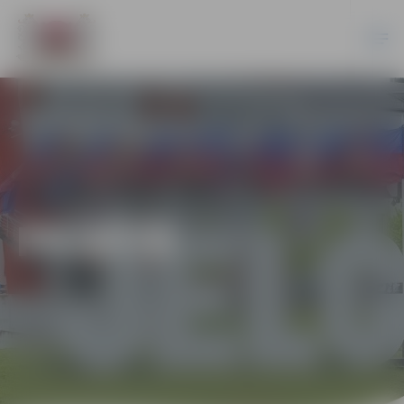
PILSĒTĀ