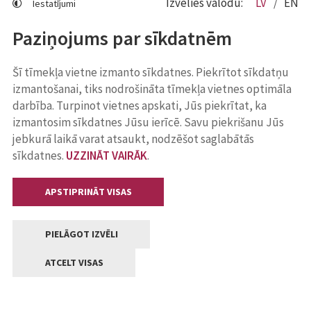
Izvēlies valodu:
LV
EN
Iestatījumi
Paziņojums par sīkdatnēm
Šī tīmekļa vietne izmanto sīkdatnes. Piekrītot sīkdatņu
izmantošanai, tiks nodrošināta tīmekļa vietnes optimāla
darbība. Turpinot vietnes apskati, Jūs piekrītat, ka
izmantosim sīkdatnes Jūsu ierīcē. Savu piekrišanu Jūs
jebkurā laikā varat atsaukt, nodzēšot saglabātās
sīkdatnes.
UZZINĀT VAIRĀK
.
APSTIPRINĀT VISAS
PIELĀGOT IZVĒLI
ATCELT VISAS