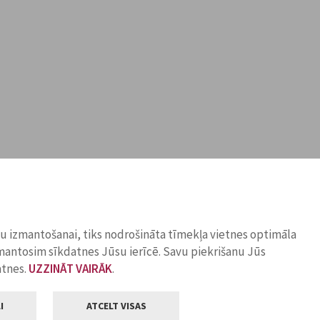
ņu izmantošanai, tiks nodrošināta tīmekļa vietnes optimāla
zmantosim sīkdatnes Jūsu ierīcē. Savu piekrišanu Jūs
atnes.
UZZINĀT VAIRĀK
.
I
ATCELT VISAS