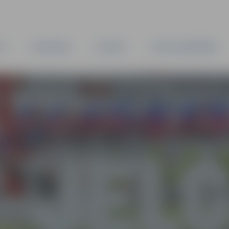
TA
PAŠVALDĪBA
IESTĀDES
KAPITĀLSABIEDRĪBAS