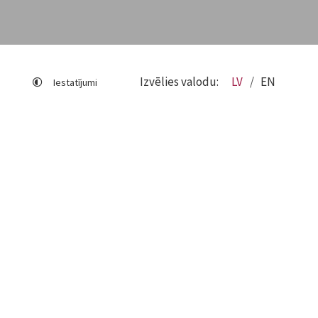
Izvēlies valodu:
LV
EN
Iestatījumi
Lapas karte