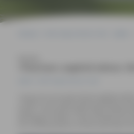
Sākumlapa
Portāla “Jelgavas Vēstnesis” arhīvs
Izglītība
Klausīties
«Pasaciņas» pagalmā sabrauc 19
Izglītība
Portāla “Jelgavas Vēstnesis” arhīvs
Tuvojas vasara, kad svarīgi ir bērniem atgādināt dažād
uzvedību uz ceļa. Jelgavas pilsētas pašvaldības pirmss
projekts – bērni kopā ar vecākiem mājās uzbūvējuši 19
pārstrādājamo materiālu – kartonu. Šonedēļ visi auto
auto» drošības jautājumus ar bērniem pārrunāja arī Vals