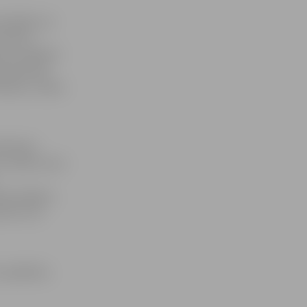
aucējiem, jo
ess būtu
ā ar vecākiem
tika lielā
zekļi,» stāsta
kārtojot
, ripinot auto
obraucējiem,
etā un cik
u spēlēties