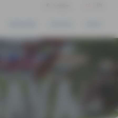
LV
EN
Iestatījumi
UZŅĒMĒJDARBĪBA
PAKALPOJUMI
KONTAKTI