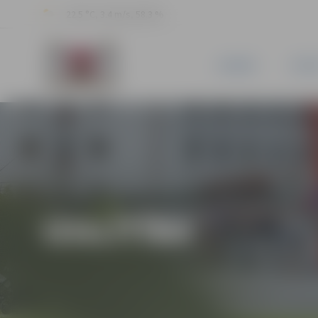
22.5 °C, 3.4 m/s, 58.3 %
JAUNUMI
PILSĒ
IZGLĪTĪBA