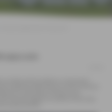
«Pasaciņas» pagalmā sabrauc 196 sapņu auto
6 sapņu auto
01/05/2019
us ar drošību saistītus jautājumus, tostarp pareizu
kolas izglītības iestādē «Pasaciņa» īstenots interesants
6 sapņu auto, galvenokārt izmantojot otrreiz
 tikās «Pasaciņas» pagalmā, kur pasākumā «Mans sapņu
ts policijas darbinieki.