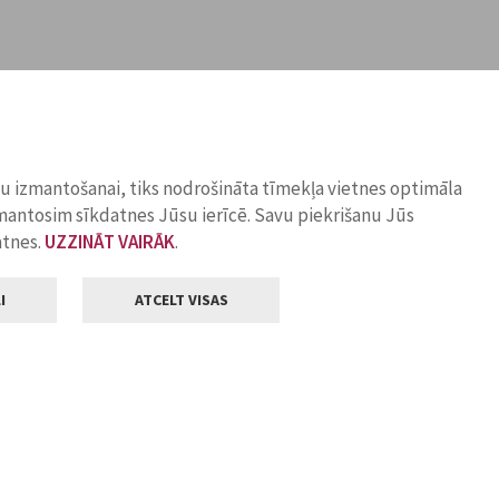
ņu izmantošanai, tiks nodrošināta tīmekļa vietnes optimāla
zmantosim sīkdatnes Jūsu ierīcē. Savu piekrišanu Jūs
atnes.
UZZINĀT VAIRĀK
.
I
ATCELT VISAS
Klientu apkalpošana