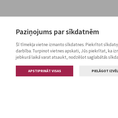
Paziņojums par sīkdatnēm
Šī tīmekļa vietne izmanto sīkdatnes. Piekrītot sīkdat
darbība. Turpinot vietnes apskati, Jūs piekrītat, ka i
jebkurā laikā varat atsaukt, nodzēšot saglabātās sīkd
APSTIPRINĀT VISAS
PIELĀGOT IZVĒL
Kontakti