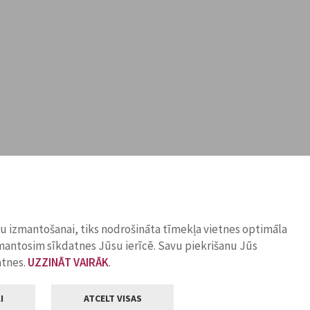
ņu izmantošanai, tiks nodrošināta tīmekļa vietnes optimāla
zmantosim sīkdatnes Jūsu ierīcē. Savu piekrišanu Jūs
atnes.
UZZINĀT VAIRĀK
.
I
ATCELT VISAS