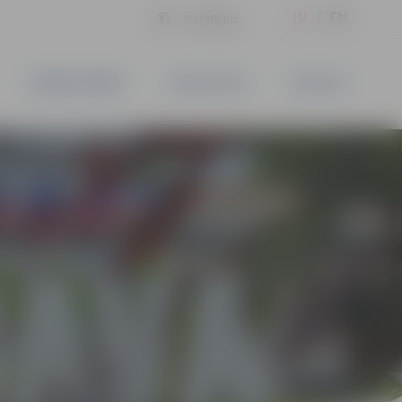
LV
EN
Iestatījumi
UZŅĒMĒJDARBĪBA
PAKALPOJUMI
KONTAKTI