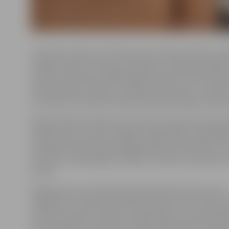
Iniciatīvas mērķis ir attīstīt prasmi rakstīt latviski, vei
ciešāku saikni ar ārzemju latviešiem, saliedēt sabiedrī
aicināt cittautiešus labāk apgūt latviešu valodu. Pasa
rakstīšanā bez maksas var piedalīties ikviens, turklāt t
arī anonīmi, informē iniciatīvas pārstāve Olga Sukonni
Šogad diktātu klātienē varēs rakstīt deviņās Latvijas p
tostarp pirmo reizi arī Jelgavā, Sabiedrības integrācij
Skolotāju ielā 8. Diktātu jelgavniekiem lasīs grupas «
mūziķis un pašvaldības iestādes «Kultūra» producent
Caune.
Šā gada aptuveni 300 vārdu garā diktāta teksta autors 
dzejnieks un rakstnieks Andris Akmentiņš, bet teksta 
latviešu valodas normām ir pārbaudījusi un apstiprināj
Universitātes Humanitāro zinātņu fakultātes Latviešu