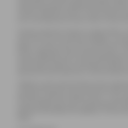
valodniecības katedras vadītāja Andra Kalnača. Diktāts
virsrakstu «Malēniešu hronika» ir ironiska mūsdienu te
autors veiksmīgi apvieno latviešu valodu ar Ezopa val
Iniciatīvas organizatori informē, ka, labojot diktātu, 
netiks liktas, taču būs norādītas ortogrāfijas un inter
kļūdas un to skaits, lai katrs varētu novērtēt savas zin
Diktātu Jelgavā labos latviešu valodas skolotāji, un r
iniciatīvas dalībnieki varēs uzzināt jau nākamajā dienā.
vērtēts diktāta izpildījums starp pilsētām. Augstāko 
ieguvēji balvā saņems grāmatas no Jāņa Rozes grāmatn
Jāpiebilst, ka pērn pasaules diktātu latviešu valodā ti
un klātienē 25 pasaules valstīs rakstīja kopumā 935 cilv
diktāti bija uzrakstīti bez kļūdām, desmit – ar vienu k
savukārt lielākais kļūdu skaits vienā darbā bija 183. Vid
dalībnieki tekstā pieļāva 18 ortogrāfijas un interpunkc
kļūdas.