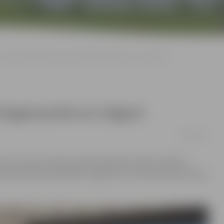
Pasaules diktāts latviešu valodā šogad pulcēs arī Jelgavā
 šogad pulcēs arī Jelgavā
17/10/2018
ceturto reizi notiks pasaules diktāts latviešu valodā –
ikties diktāta rakstīšanai Jelgavā var vietnē www.raksti.org