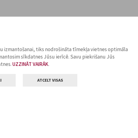
ņu izmantošanai, tiks nodrošināta tīmekļa vietnes optimāla
zmantosim sīkdatnes Jūsu ierīcē. Savu piekrišanu Jūs
atnes.
UZZINĀT VAIRĀK
.
I
ATCELT VISAS
Klientu apkalpošana
ilsētas pašvaldība
Darba laiks