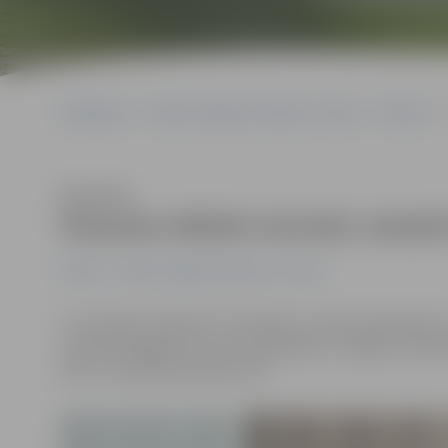
Sākumlapa
Portāla “Jelgavas Vēstnesis” arhīvs
Pilsētā
Klausīties
Pasaules diktāts latviešu valodā
Pilsētā
Portāla “Jelgavas Vēstnesis” arhīvs
3. novembrī pulksten 12 Latvijā un citviet pasaulē jau 
iniciatīvā šogad pirmo reizi piedalās arī Jelgava. Piete
līdz 2. novembra pulksten 16.