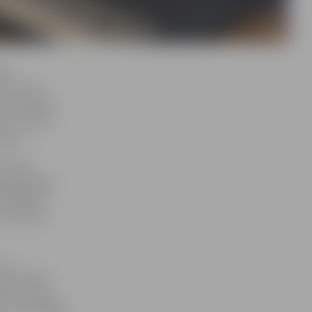
dot
bu, kā arī
ules diktāta
o var darīt
kova.
ilsētās,
as pārvaldē
TirkizBand»
s Gundars
ir
atbilstību
usi Latvijas
 un vispārīgās