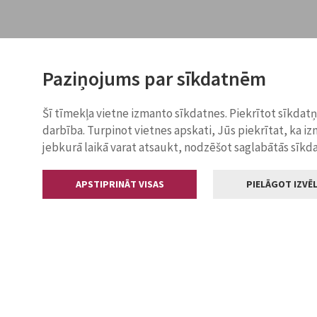
Paziņojums par sīkdatnēm
Šī tīmekļa vietne izmanto sīkdatnes. Piekrītot sīkdat
darbība. Turpinot vietnes apskati, Jūs piekrītat, ka i
jebkurā laikā varat atsaukt, nodzēšot saglabātās sīkd
APSTIPRINĀT VISAS
PIELĀGOT IZVĒL
Kontakti
Jelgavas valstp