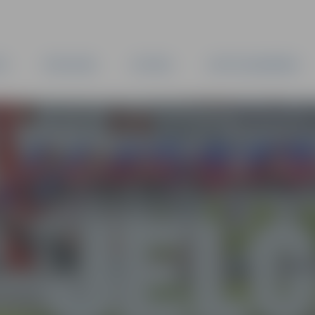
TA
PAŠVALDĪBA
IESTĀDES
KAPITĀLSABIEDRĪBAS