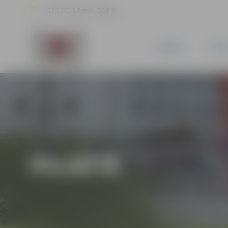
23.1 °C, 3.8 m/s, 56.8 %
JAUNUMI
PILSĒ
PILSĒTĀ