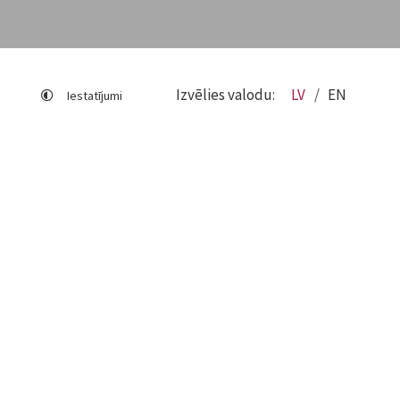
Izvēlies valodu:
LV
EN
Iestatījumi
Lapas karte
Viegli lasīt