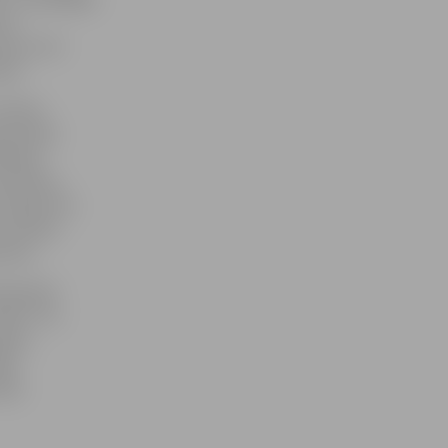
 ar
ika, kurā
odu.
atzīmes
punkcijas
āšanas.
ezultātus
 Tāpat tiks
rezultātu
īcas.
ešsaistē
ēki. Trīs
ļūdu,
ēji
ijas