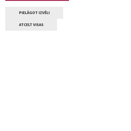
PIELĀGOT IZVĒLI
ATCELT VISAS
Kontakti
Jelgavas valstpilsētas pašvaldība
Lielā iela 11, Jelgava, LV-3001
+371 63005522
pasts@jelgava.lv