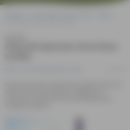
Sākumlapa
Portāla “Jelgavas Vēstnesis” arhīvs
Pilsētā
Pasta ielā atjaunota vienvirziena kustība
Klausīties
Pasta ielā atjaunota vienvirziena
kustība
03/12/2014
Pilsētā
Portāla “Jelgavas Vēstnesis” arhīvs
Pasta ielas posmā no Sudrabu Edžus ielai līdz Zirgu ielai
atjaunota vienvirziena satiksme. Jāatgādina, ka
automašīnu kustībai atvērta viena braukšanas josla
Zemgales prospektā.