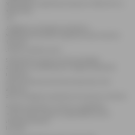
apbraukšana ir organizēta pa Zirgu ielu, Mātera ielu un
Rūpniecības
ielu.
Jāatgādina, ka Zemgales prospektā un
Akadēmijas ielā satiksme organizēta vienā virzienā no
dzelzceļa
stacijas uz pilsētas centru.
Sabiedriskais transports kursē pa Zemgales
prospektu un Akadēmijas ielu. Pagaidu sabiedriskā
transporta
pietura atrodas pie dzelzceļa stacijas ēkas, kā arī
atjaunota
pietura Zemgales prospektā aiz krustojuma ar Jāņa ielu.
Pasažieru pievešana uz vilcienu un sagaidīšana
no tā ar privāto transportu organizējama no auto
stāvlaukuma Muitas
teritorijā.