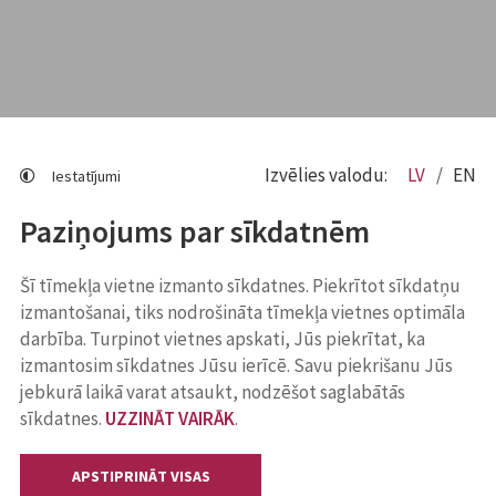
Izvēlies valodu:
LV
EN
Iestatījumi
Paziņojums par sīkdatnēm
Šī tīmekļa vietne izmanto sīkdatnes. Piekrītot sīkdatņu
izmantošanai, tiks nodrošināta tīmekļa vietnes optimāla
darbība. Turpinot vietnes apskati, Jūs piekrītat, ka
izmantosim sīkdatnes Jūsu ierīcē. Savu piekrišanu Jūs
jebkurā laikā varat atsaukt, nodzēšot saglabātās
sīkdatnes.
UZZINĀT VAIRĀK
.
APSTIPRINĀT VISAS