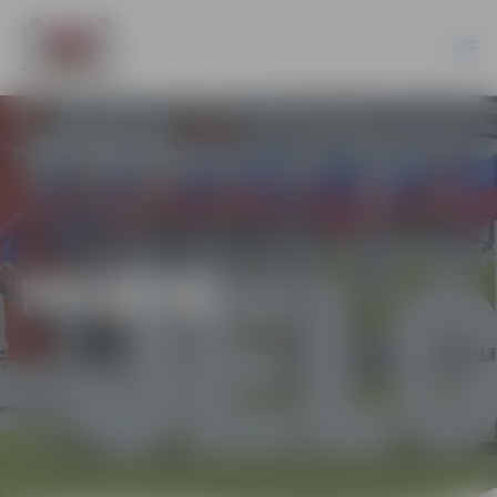
PILSĒTĀ