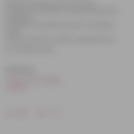
Satiksmei atvērtajos posmos notiks lokāli
būvdarbi, kas tiks aprīkoti ar satiksmes organizācijas
tehniskajiem
līdzekļiem. Autovadītājus aicinām būt uzmanīgiem,
ievērot
izvietotās ceļa zīmes un atļauto braukšanas ātrumu.
Foto: Krišjānis Grantiņš
Saistītā ziņa
Satiksmei atver Zemgales
prospektu
Drukāt
Dalīties