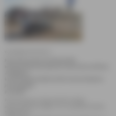
www.jelgavasvestnesis.lv
Pasta ielas posmā no Sudrabu Edžus
ielai līdz Zirgu ielai atjaunota vienvirziena satiksme.
Jāatgādina,
ka automašīnu kustībai atvērta viena braukšanas
josla Zemgales
prospektā.
Pasta iela posms no Zirgu ielas līdz rotācijas
aplim joprojām būs slēgts un tur turpināsies būvdarbi.
Slēgtā posma