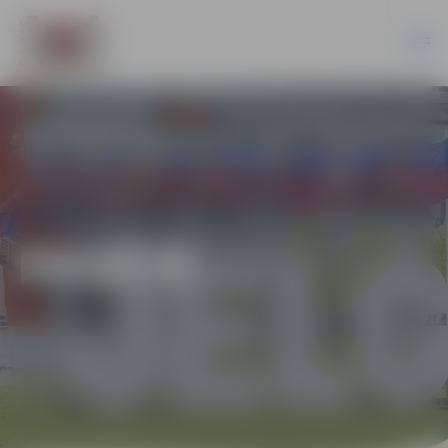
PILSĒTĀ