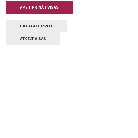
APSTIPRINĀT VISAS
PIELĀGOT IZVĒLI
ATCELT VISAS
Kontakti
Jelgavas valstpilsētas pašvaldība
Lielā iela 11, Jelgava, LV-3001
+371 63005522