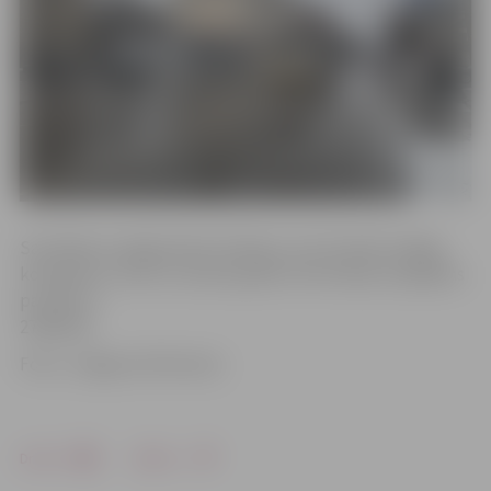
Sazināties ar jelgavnieku Andreju, kurš atradis atslēgu
komplektu, kā arī uzzināt papildu informāciju iespējams
pa tālruni
27802318.
Foto: «Jelgavas Vēstnesis»
Drukāt
Dalīties