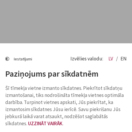
Izvēlies valodu:
LV
EN
Iestatījumi
Paziņojums par sīkdatnēm
Šī tīmekļa vietne izmanto sīkdatnes. Piekrītot sīkdatņu
izmantošanai, tiks nodrošināta tīmekļa vietnes optimāla
darbība. Turpinot vietnes apskati, Jūs piekrītat, ka
izmantosim sīkdatnes Jūsu ierīcē. Savu piekrišanu Jūs
jebkurā laikā varat atsaukt, nodzēšot saglabātās
sīkdatnes.
UZZINĀT VAIRĀK
.