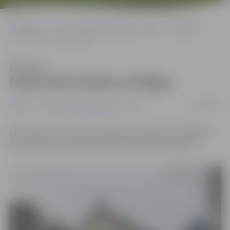
Sākumlapa
Portāla “Jelgavas Vēstnesis” arhīvs
Pilsētā
Pasta ielā atrastas atslēgas
Klausīties
Pasta ielā atrastas atslēgas
30/03/2018
Pilsētā
Portāla “Jelgavas Vēstnesis” arhīvs
Ceturtdien, 29. martā, ap pulksten 13 Pasta un Krišjāņa
Barona ielas krustojumā atrasts atslēgu komplekts.