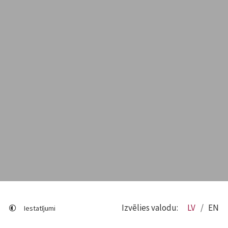
Izvēlies valodu:
LV
EN
Iestatījumi