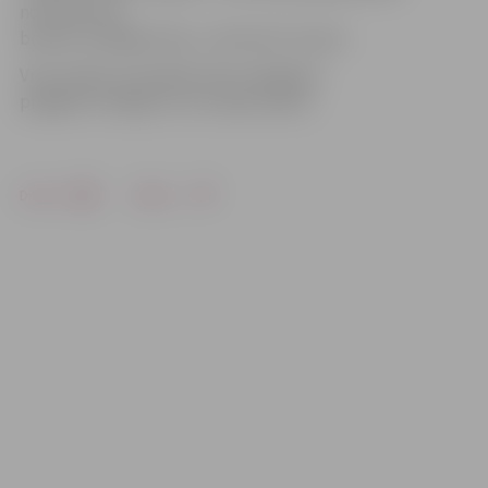
nomaiņa pret
bezaku noslēgierīcēm,» informē U.Auniņš.
Viņš norāda, ka pašlaik darbu dēļ gāzes
piegādes atslēgumi nav nepieciešami.
Drukāt
Dalīties