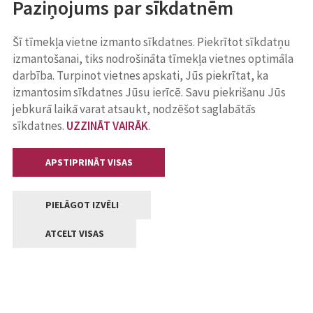
Paziņojums par sīkdatnēm
Šī tīmekļa vietne izmanto sīkdatnes. Piekrītot sīkdatņu
izmantošanai, tiks nodrošināta tīmekļa vietnes optimāla
darbība. Turpinot vietnes apskati, Jūs piekrītat, ka
izmantosim sīkdatnes Jūsu ierīcē. Savu piekrišanu Jūs
jebkurā laikā varat atsaukt, nodzēšot saglabātās
sīkdatnes.
UZZINĀT VAIRĀK
.
APSTIPRINĀT VISAS
PIELĀGOT IZVĒLI
ATCELT VISAS