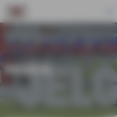
PILSĒTĀ