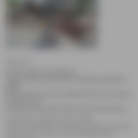
Ligita Vaita
Otrdien sākti «Latvijas gāzes»
rakšanas darbi Pasta ielā, kas ievērojami apgrūtina
gājēju
pārvietošanos pa ietvi. Uzņēmumā informē, ka darbi
ir plānoti un to
paveikšanai būs nepieciešamas vismaz divas dienas.
Latvijas Gāzes Jelgavas iecirkņa vadītājs
Uldis Auniņš informē, ka Pasta ielā, pie ēkas Pasta ielā 45,
rakšanas darbi ir plānoti. «Tiek veikta plānota aku