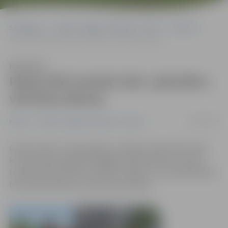
Sākumlapa
Portāla “Jelgavas Vēstnesis” arhīvs
Pilsētā
Pasta ielā trotuārs būs «pārrakts» vēl divas dienas
Klausīties
Pasta ielā trotuārs būs «pārrakts»
vēl divas dienas
29/04/2014
Pilsētā
Portāla “Jelgavas Vēstnesis” arhīvs
Otrdien sākti «Latvijas gāzes» rakšanas darbi Pasta ielā,
kas ievērojami apgrūtina gājēju pārvietošanos pa ietvi.
Uzņēmumā informē, ka darbi ir plānoti un to paveikšanai
būs nepieciešamas vismaz divas dienas.