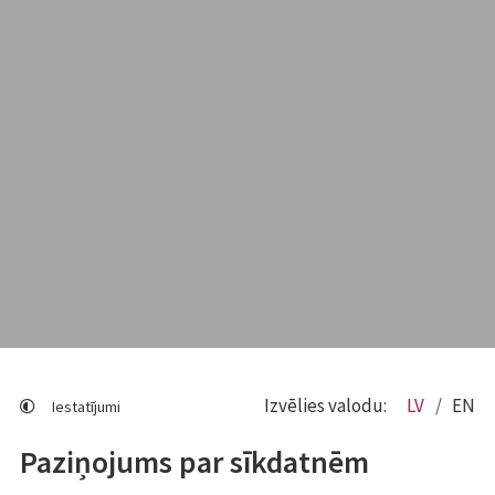
Izvēlies valodu:
LV
EN
Iestatījumi
Paziņojums par sīkdatnēm