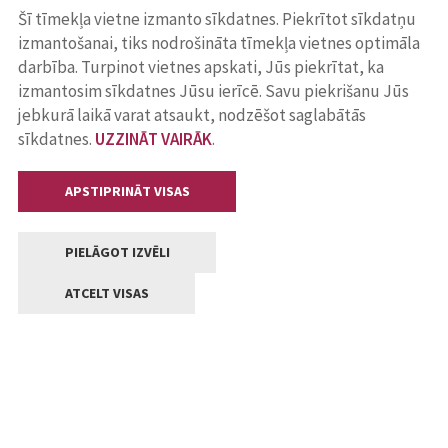
Šī tīmekļa vietne izmanto sīkdatnes. Piekrītot sīkdatņu
izmantošanai, tiks nodrošināta tīmekļa vietnes optimāla
darbība. Turpinot vietnes apskati, Jūs piekrītat, ka
izmantosim sīkdatnes Jūsu ierīcē. Savu piekrišanu Jūs
jebkurā laikā varat atsaukt, nodzēšot saglabātās
sīkdatnes.
UZZINĀT VAIRĀK
.
APSTIPRINĀT VISAS
PIELĀGOT IZVĒLI
ATCELT VISAS