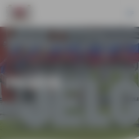
PILSĒTĀ