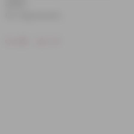
noliktava.
Foto: «Jelgavas Vēstnesis»
Drukāt
Dalīties