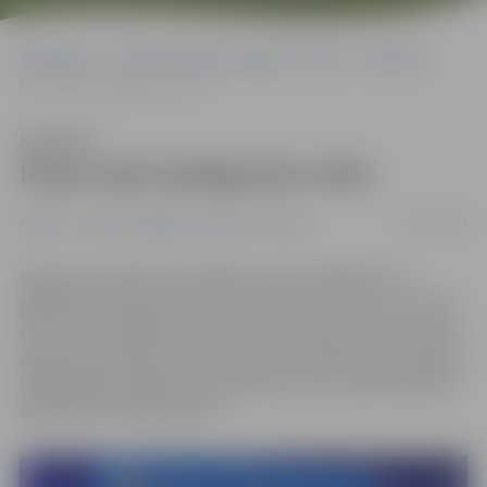
Sākumlapa
Portāla “Jelgavas Vēstnesis” arhīvs
Pilsētā
Pasta salā aizdegusies telts
Klausīties
Pasta salā aizdegusies telts
18/07/2018
Pilsētā
Portāla “Jelgavas Vēstnesis” arhīvs
Šodien ap pulksten 12.39 Valsts ugunsdzēsības un
glābšanas dienestā (VUGD) saņemts izsaukums uz Pasta
salu, kur ar atklātu liesmu aiz metāla konstrukcijas telts
dega kokmateriāli un atkritumi 12 kvadrātmetru platībā.
Ugunsgrēks lokalizēts ap pulksten 13.15, informē VUGD
pārstāve Inta Palkavniece.