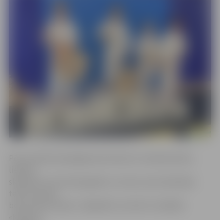
Pēc portāla www.jelgavasvestnesis.lv novērojumiem,
liesmas
skārušas ne vien koka galdus un solus, kas atradušies
telts tuvumā,
bet arī telts nojumi. Jāpiebilst, ka telts ir iestādes
«Kultūra»