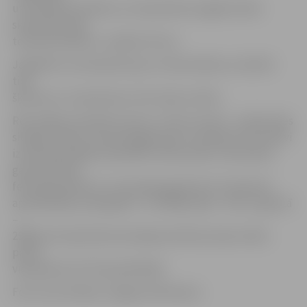
uzturēšanas darbiem, arī septembra nogalē smilšu
skulptūras bija
teicamā stāvoklī,» norāda I.Pirvics.
Jāpiebilst, ka skulptūras jau ir demontētas un šobrīd
tiek
šķirotas un «ieziemotas» divu krāsu smiltis.
Rezumējot aizvadīto sezonu, I.Pirvics atzīst – pateicoties
siltajam laikam, daudzi jelgavnieki un pilsētas viesi aktīvi
izmantoja iespēju apmeklēt smilšu parku visā vasaras
garumā. Divās
festivāla dienās 9. un 10. jūnijā reģistrēti 27,5 tūkstoši
apmeklētāju, jūnija gaitā – vēl 5588, jūlijā – 4573, augustā
–
2988, bet septembra pirmajā pusē Pasta salas smilšu
parkā
viesojušies vēl 733 apmeklētāji.
Foto: Ivars Veiliņš/«Jelgavas Vēstnesis»