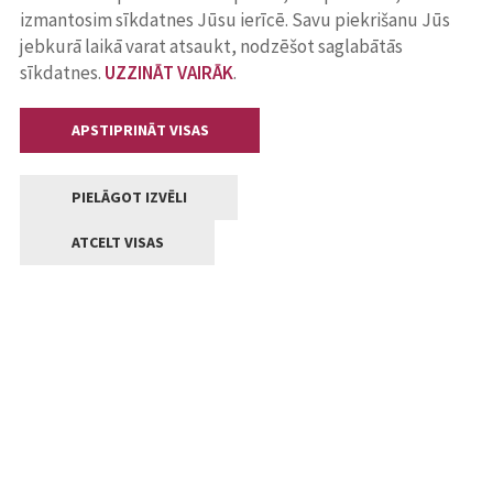
izmantosim sīkdatnes Jūsu ierīcē. Savu piekrišanu Jūs
jebkurā laikā varat atsaukt, nodzēšot saglabātās
sīkdatnes.
UZZINĀT VAIRĀK
.
APSTIPRINĀT VISAS
PIELĀGOT IZVĒLI
ATCELT VISAS
Kontakti