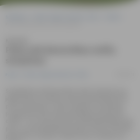
Sākumlapa
Portāla “Jelgavas Vēstnesis” arhīvs
Pilsētā
Pasta salā demontētas smilšu skulptūras
Klausīties
Pasta salā demontētas smilšu
skulptūras
28/09/2018
Pilsētā
Portāla “Jelgavas Vēstnesis” arhīvs
Šonedēļ Pasta salā demontētas smilšu skulptūras, kas
jelgavniekiem un pilsētas viesiem bija apskatāmas līdz
pat 23. septembrim. «Vasaras mēnešos un septembra
pirmajā pusē smilšu parku apmeklēja kopumā 41 420
cilvēku – tas ir teju par tūkstoti vairāk apmeklētāju nekā
pērn,» rezumē pašvaldības iestādes «Kultūra» Attīstības
plānošanas un projektu vadības sektora vadītājs Ivars