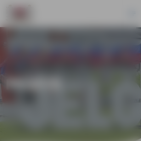
PILSĒTĀ