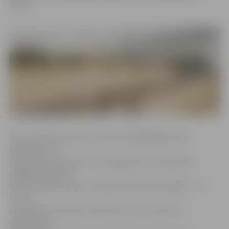
Pirvics.
«Pērn smilšu skulptūru parks apmeklētājiem bija
pieejams līdz
septembra sākumam, taču šogad mūsu mērķis bija
saglabāt šo parku
līdz pat Baltu dienas svinībām septembra beigās – tas
mums
veiksmīgi arī izdevās. Pateicoties siltai vasarai un
regulāriem