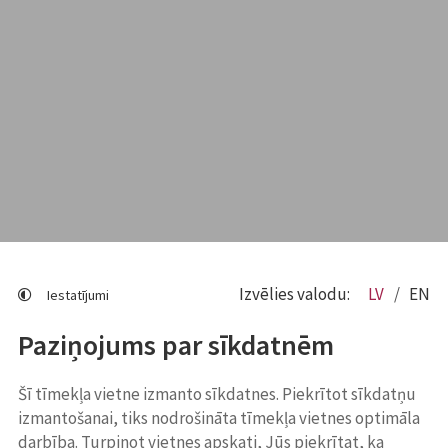
Izvēlies valodu:
LV
EN
Iestatījumi
Paziņojums par sīkdatnēm
Šī tīmekļa vietne izmanto sīkdatnes. Piekrītot sīkdatņu
izmantošanai, tiks nodrošināta tīmekļa vietnes optimāla
darbība. Turpinot vietnes apskati, Jūs piekrītat, ka