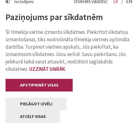
Izvēlies valodu:
LV
EN
Iestatījumi
Paziņojums par sīkdatnēm
Šī tīmekļa vietne izmanto sīkdatnes. Piekrītot sīkdatņu
izmantošanai, tiks nodrošināta tīmekļa vietnes optimāla
darbība. Turpinot vietnes apskati, Jūs piekrītat, ka
izmantosim sīkdatnes Jūsu ierīcē. Savu piekrišanu Jūs
jebkurā laikā varat atsaukt, nodzēšot saglabātās
sīkdatnes.
UZZINĀT VAIRĀK
.
APSTIPRINĀT VISAS
PIELĀGOT IZVĒLI
ATCELT VISAS