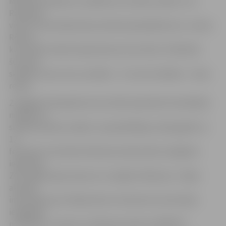
Mintauts Buškevics, piebilstot, ka ledus teātris «Ice
Republic»
visas trīs festivāla dienas slidotavā piedāvās šovu «Ledus
Remix»,
kurā varēs redzēt atpazīstamus kino tēlus. Piektdien
šovs būs
skatāms vienu reizi, sestdien – trīs, bet svētdien – divas
reizes.
Zemgales Olimpiskā centra (ZOC) pārstāve Evita Brakše
norāda, ka
slidotava darbu atsāks un apmeklētājus atkal gaidīs no
12.
februāra. Ar aktuālo slidotavas darba laiku iespējams
iepazīties
ZOC mājas lapas www.zoc.lv sadaļā «Slidotava». Tāpat
aktuālo
informāciju par slidojumiem vai laukuma rezervāciju
iespējams
noskaidrot, zvanot uz slidotavas tālruni 20367677.