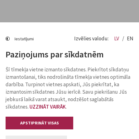
Izvēlies valodu:
LV
EN
Iestatījumi
Paziņojums par sīkdatnēm
Šī tīmekļa vietne izmanto sīkdatnes. Piekrītot sīkdatņu
izmantošanai, tiks nodrošināta tīmekļa vietnes optimāla
darbība. Turpinot vietnes apskati, Jūs piekrītat, ka
izmantosim sīkdatnes Jūsu ierīcē. Savu piekrišanu Jūs
jebkurā laikā varat atsaukt, nodzēšot saglabātās
sīkdatnes.
UZZINĀT VAIRĀK
.
APSTIPRINĀT VISAS