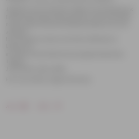
Jāpiebilst, ka no 5. februāra ir slēgts arī autostāvlaukums
Pilssalas ielā 1 blakus Pasta salai, kas ir viena no festivāla
norises vietām. Šeit būs festivāla bezmaksas zona, kurā
atradīsies
foto skulptūras, skatuve, būs ledus slīdkalniņš un
labirints, kā
arī svētku tirdziņš. Bērniem būs iespēja līdzdarboties
Jelgavas
Jaunā teātra rotaļu izrādēs.
Foto: Ivars Veiliņš/«Jelgavas Vēstnesis»
Drukāt
Dalīties