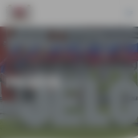
PILSĒTĀ