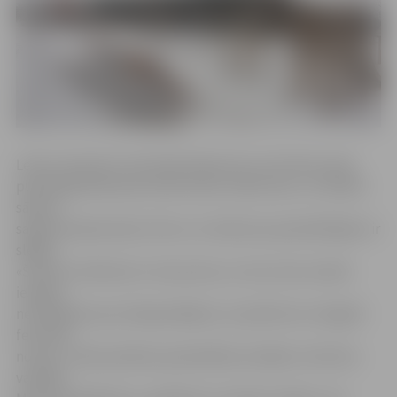
Ledus skulptūru festivāla laikā pirmo reizi Pasta salas
publiskajā slidotavā notiks ledus teātra šovs, un šodien
sāksies
sagatavošanās darbi, līdz ar to slidotava apmeklētājiem ir
slēgta.
«Šosezon slidotava ir zem jumta, un tas mums sniedz
iespēju,
neraizējoties par laikapstākļiem, šo platformu integrēt
festivāla
norisē,» stāsta pilsētas pašvaldības iestādes «Kultūra»
vadītājs