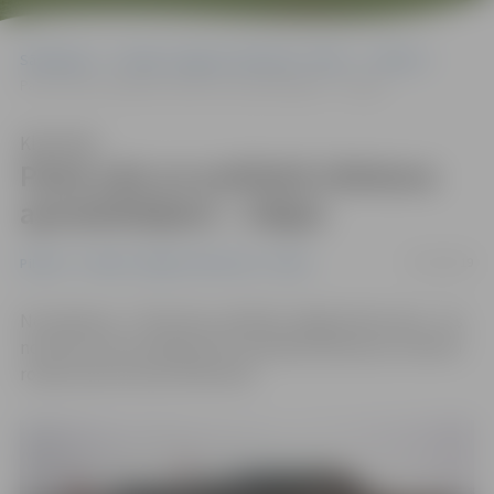
Sākumlapa
Portāla “Jelgavas Vēstnesis” arhīvs
Pilsētā
Pasta sala un publiskā slidotava apmeklētājiem – slēgta
Klausīties
Pasta sala un publiskā slidotava
apmeklētājiem – slēgta
07/02/2019
Pilsētā
Portāla “Jelgavas Vēstnesis” arhīvs
No šodienas, 7. februāra, pilnībā ir slēgta Pasta sala – tas
nozīmē, ka nav pieejama arī publiskā slidotava un bērnu
rotaļu laukums pie slidotavas.