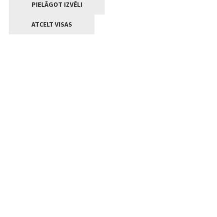
PIELĀGOT IZVĒLI
ATCELT VISAS
Kontakti
Jelgavas valstpilsētas pašvaldība
Lielā iela 11, Jelgava, LV-3001
+371 63005522
pasts@jelgava.lv
Klientu apkalpošana