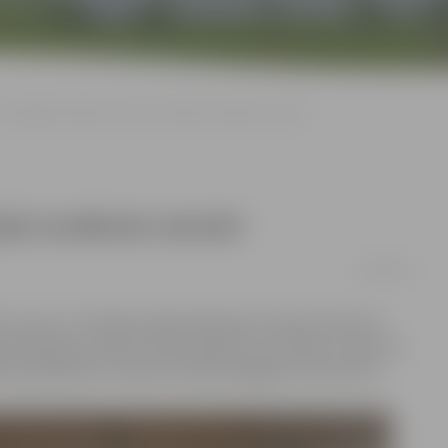
Pašvaldība atbalsta krīzes situācijā nonākušo sievieti
ijā nonākušo sievieti
14/02/2017
mu par to, ka kāpņutelpā nakšņojot iereibusi persona.
jusi bēniņos, jo pēc strīda draugs viņu izmetis uz ielas un
es speciālistiem, sieviete atradusi pagaidu dzīvesvietu.