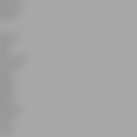
arī personu
ā sieviete
eklarēta
sētā, par
 domes
aldes
,10 eiro par
t,» stāsta
. Viņa
aldību,
valdība
versmes
jīga un
. «Sieviete
evarēju
gus un
stāsta