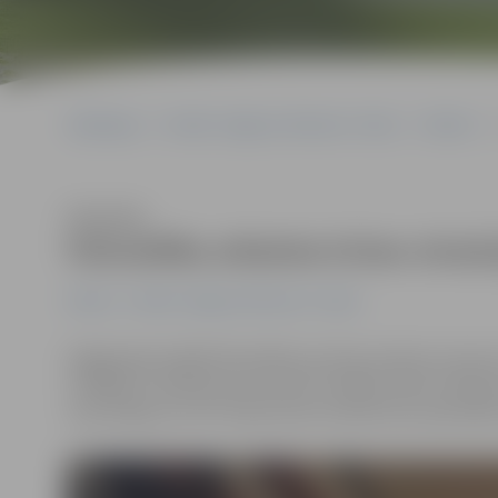
Sākumlapa
Portāla “Jelgavas Vēstnesis” arhīvs
Pilsētā
Klausīties
Pašvaldība atbalsta krīzes situāc
Pilsētā
Portāla “Jelgavas Vēstnesis” arhīvs
Pagājušajā nedēļā Pašvaldības policija saņēma izsauku
Izrādījās, ka kāda jauna sieviete vairākas naktis nakšņo
viņai nebija, kur iet. Pateicoties Sociālo lietu pārvald