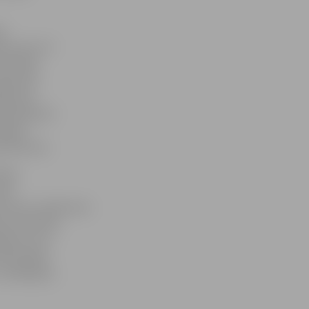
as
devusies TV
levīzijā
juši ļoti
okli par
avā īpašumā
āja ar
as lēmuma.
arba
aši
ikt mūsu uzņēmuma
sko attiecību
ekiem, kuri
obrīd šādu
 Jēkabpils,