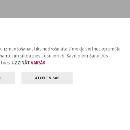
ņu izmantošanai, tiks nodrošināta tīmekļa vietnes optimāla
zmantosim sīkdatnes Jūsu ierīcē. Savu piekrišanu Jūs
atnes.
UZZINĀT VAIRĀK
.
I
ATCELT VISAS
Klientu apkalpošana