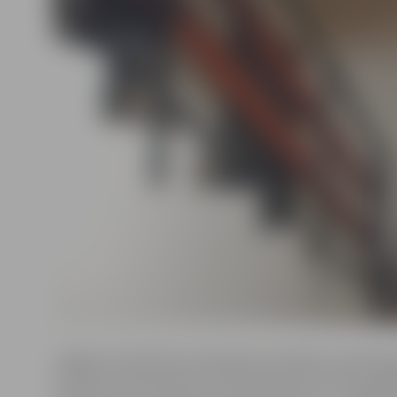
Jelgavas Sociālo lietu pārvaldes speciālistu redzeslok
nonāca tad, kad naktī uz 9. februāri sieviete tika nog