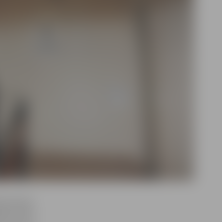
ā sieviete
ādāta Nakts