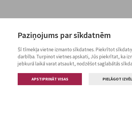
Paziņojums par sīkdatnēm
Šī tīmekļa vietne izmanto sīkdatnes. Piekrītot sīkdat
darbība. Turpinot vietnes apskati, Jūs piekrītat, ka i
jebkurā laikā varat atsaukt, nodzēšot saglabātās sīkd
APSTIPRINĀT VISAS
PIELĀGOT IZVĒL
Kontakti