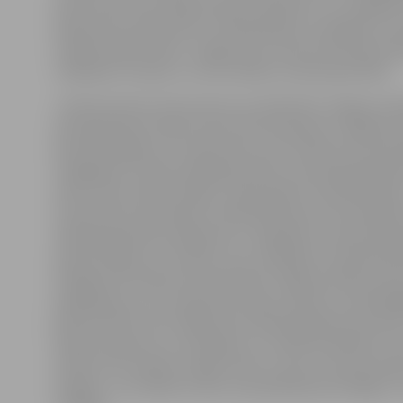
patversmē. Viņa nebija lietojusi alkoholu un uzrādīja 
apliecinošu dokumentu. Noskaidrojās, ka 29 gadus vec
strādā veikalā «Rimi» Jelgavā, bet viņas dzīvesvieta d
Jēkabpils novadā, un viņa nonākusi naudas grūtībās.
«Tā kā sievietes dzīvesvieta nav deklarēta Jelgavas pil
pārnakšņošanu Nakts patversmē saskaņā ar Jelgavas
apstiprinātajiem izcenojumiem par Sociālo lietu pārv
sniegtajiem maksas pakalpojumiem viņai bija jāmaksā 8
nakti. Viņai naudas nebija, tomēr ļāvām viņai pārnakšņo
Sociālo lietu pārvaldes sociālā darbiniece Iveta Kaļinka
nākamajā dienā sazinājusies ar Jēkabpils novada pašv
iepazīstinājusi ar situāciju, bet Jēkabpils novada paš
kategoriski atteikusies apmaksāt Jelgavas Nakts pat
pakalpojums. Viņu arguments bijis: sieviete ir darbspē
jebkurā brīdī varot atgriezties deklarētajā dzīvesvietā
bija ļoti apjukusi un nezināja, kur meklēt palīdzību. N
atstāt viņu nelaimē, tāpēc ieteicu viņai uzrunāt drau
kolēģus. Jau nākamo nakti viņa pārlaida pie kolēģes,» 