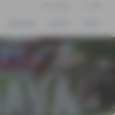
LV
EN
Iestatījumi
UZŅĒMĒJDARBĪBA
PAKALPOJUMI
KONTAKTI