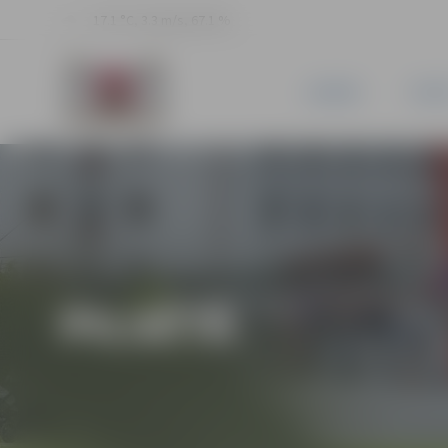
17.1 °C, 3.3 m/s, 67.1 %
JAUNUMI
PILSĒ
PILSĒTĀ