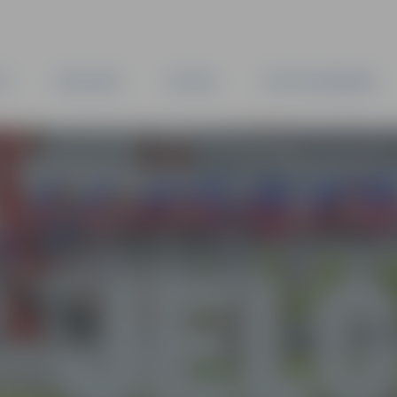
TA
PAŠVALDĪBA
IESTĀDES
KAPITĀLSABIEDRĪBAS