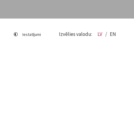
Izvēlies valodu:
LV
EN
Iestatījumi
Lapas karte