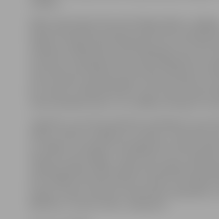
I.Kaļinka.
Naktī, kad sieviete tika atrasta kāpņutelpā, ar Jelgav
pilsētas Pašvaldības policijas inspektoriem reidā bija 
raidījuma «Degpunktā» filmēšanas grupa. Pēc sižeta te
Sociālo lietu pārvaldē vērsās vairāki jelgavnieki, kuri bi
atsaucīgi un piedāvājuši sievietei gan iespējas īrēt māj
zemu samaksu, gan bijuši gatavi viņai ļaut padzīvot s
bez maksas. Sociālā darbiniece vakar sievieti iepazīstin
visiem priekšlikumiem, un nu tālākais atkarīgs no viņ
Jāpiebilst, ka sievietei palīdzību piedāvāja arī viņas d
devējs. «Kolīdz uzzinājām par situāciju, šo darbinieci p
uzrunājām, informējot par iespējām bez maksas pal
dienesta viesnīcā Rīgā,» norāda «Rimi Latvia» sabiedri
vadītāja Inga Bite. Šāda iespēja tiek piedāvāta darbini
dzīvo tālāk par 50 kilometriem no darba vietas Rīgā. Š
iespēju izmanto apmēram 70 darbinieki, piemēram, no
Rēzeknes, Tukuma, Cēsīm, Salacgrīvas.