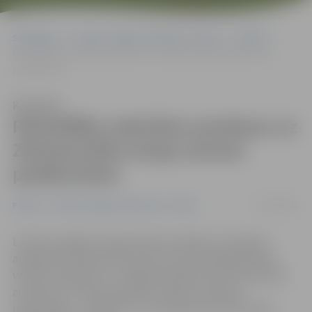
Sākumlapa
Portāla “Jelgavas Vēstnesis” arhīvs
Pilsētā
Pašvaldība nodrošina autobusu uz Ziemassvētku kauju atceres
pasākumiem
Klausīties
Pašvaldība nodrošina autobusu uz
Ziemassvētku kauju atceres
pasākumiem
07/01/2015
Pilsētā
Portāla “Jelgavas Vēstnesis” arhīvs
Lai dotu iespēju interesentiem sestdien, 10. janvārī,
apmeklēt Ziemassvētku kauju atceres 98. gadskārtai
veltītos pasākumus, Jelgavas pilsētas dome nodrošina
autobusu uz kauju piemiņas vietām. Autobusa
izbraukšana – pulksten 11 no pilsētas kultūras nama