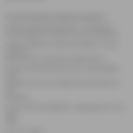
10. janvāra piemiņas pasākumu programma:
Pulksten 12 Kalnciema vidusskolā – Jura Kulakova
koncertprogramma «Veltījums latviešu strēlniekiem».
Pulksten 14 Babītes novada Antiņu kapsētā – kritušo
strēlnieku
piemiņas brīdis un jaunsargu svinīgais solījums.
Pulksten 15.30 Ziemassvētku kauju muzejā «Mangaļi» –
Pirmā
pasaules kara ieroču un ekipējuma demonstrēšana un
citas
aktivitātes.
Pulksten 17.30 Ložmetējkalnā – svinīgs pasākums ar vīru
kopu
«Vilki».
Foto: no JV arhīva