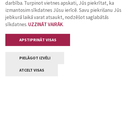
darbība. Turpinot vietnes apskati, Jūs piekrītat, ka
izmantosim sīkdatnes Jūsu ierīcē. Savu piekrišanu Jūs
jebkurā laikā varat atsaukt, nodzēšot saglabātās
sīkdatnes.
UZZINĀT VAIRĀK
.
APSTIPRINĀT VISAS
PIELĀGOT IZVĒLI
ATCELT VISAS
Kontakti