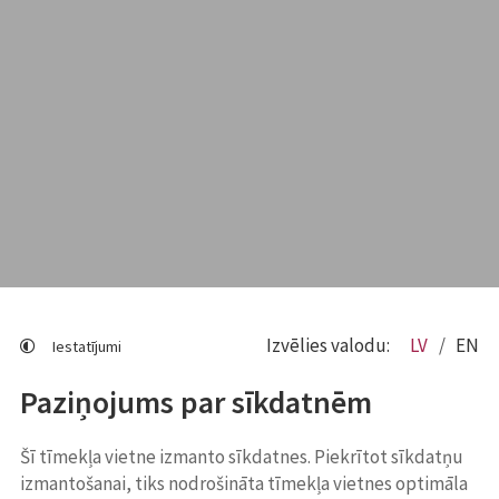
Izvēlies valodu:
LV
EN
Iestatījumi
Paziņojums par sīkdatnēm
Šī tīmekļa vietne izmanto sīkdatnes. Piekrītot sīkdatņu
izmantošanai, tiks nodrošināta tīmekļa vietnes optimāla