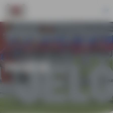
PILSĒTĀ