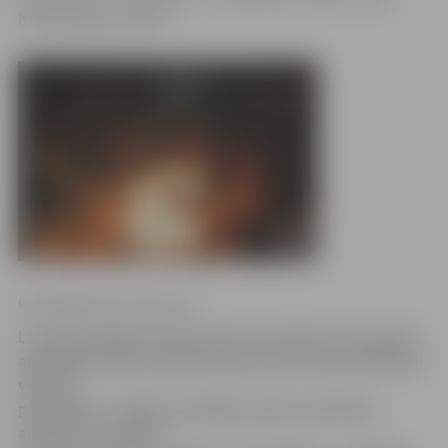
Krišjāņa Barona ielā 6.
www.jelgavasvestnesis.lv
Lai dotu iespēju interesentiem sestdien, 10. janvārī,
apmeklēt Ziemassvētku kauju atceres 98. gadskārtai
veltītos
pasākumus, Jelgavas pilsētas dome nodrošina
autobusu uz kauju