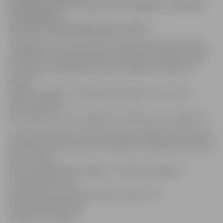
piemiņas vietām. Autobusa izbraukšana – pulksten
11 no pilsētas
kultūras nama Krišjāņa Barona ielā 6.
Jāatgādina, ka Ziemassvētku kaujas bija lielākā militārā
operācija Pirmā pasaules kara laikā, kas risinājās Latvijas
teritorijā, un tās gaitā latviešu strēlnieki, cīnoties ar
daudz
lielāku pārspēku, parādīja apbrīnojamu varonību. Ik
gadu, pieminot
šos notikumus, tiek organizēti vairāki atceres pasākumi.
Autobusa maršruts: kultūras nams–Valgunde–Kalnciema
vidusskola–Kalnciema DUS–Babītes novada Antiņu brāļu
kapi–Latvijas
Kara muzeja filiāle «Mangaļi»–Valgundes pagasta
Ložmetējkalns. Pēc
pasākuma, ap pulksten 20.30, autobuss no
Ložmetējkalna dosies
atpakaļ uz Jelgavu.