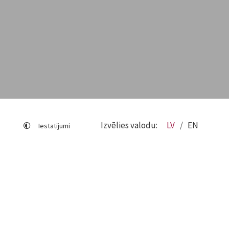
Izvēlies valodu:
LV
EN
Iestatījumi