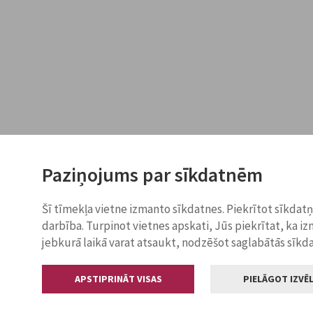
Paziņojums par sīkdatnēm
Šī tīmekļa vietne izmanto sīkdatnes. Piekrītot sīkdat
darbība. Turpinot vietnes apskati, Jūs piekrītat, ka i
jebkurā laikā varat atsaukt, nodzēšot saglabātās sīkd
APSTIPRINĀT VISAS
PIELĀGOT IZVĒL