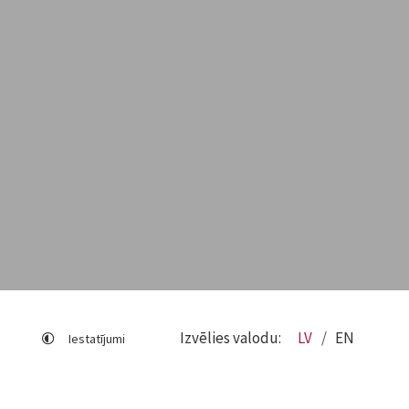
Izvēlies valodu:
LV
EN
Iestatījumi