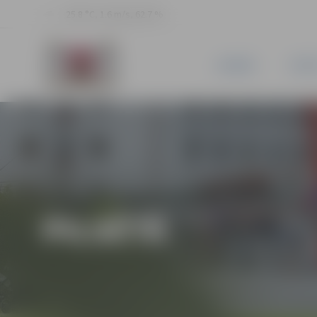
25.8 °C, 1.6 m/s, 62.7 %
JAUNUMI
PILSĒ
PILSĒTĀ