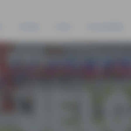
TA
PAŠVALDĪBA
IESTĀDES
KAPITĀLSABIEDRĪBAS