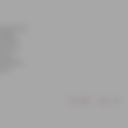
rbinieku vidū,
icīgākos
au septīto
nā. Savas
licija,
ls, Rēzeknes
vji no
Drukāt
Dalīties