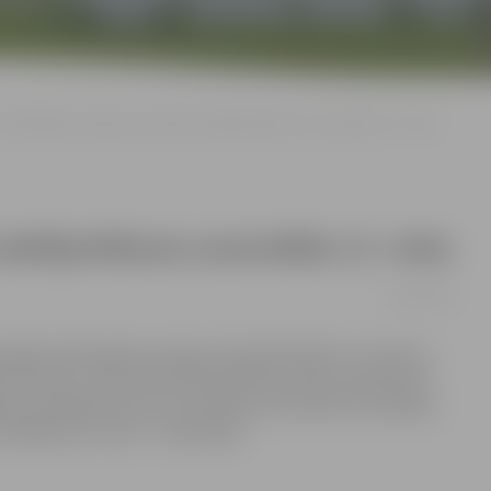
Pašvaldības policijas komandai makšķerēšanas sacensībās 13. vieta
makšķerēšanas sacensībās 13. vieta
01/03/2011
 Rīgas Pašvaldības policijas rīkotajā iekšlietu struktūru
ra ledus. Kā informē Pašvaldības policijas sabiedrisko
vas piedalījušās divas komandas, bet policisti startējuši
ērtējumā, 9. vieta – individuāli.