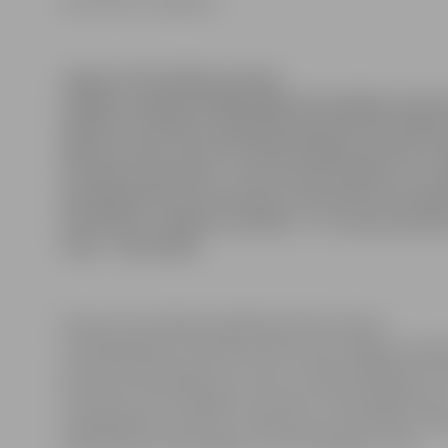
Ilze Knusle-Jankevica
Jelgavas Pašvaldības policija
nedēļas nogalē piedalījās Rīgas Pašvaldības policij
iekšlietu struktūru atklātajā čempionātā zemled
Ķīšezera ledus. Kā informē Pašvaldības policijas s
attiecību speciāliste – juriste Sandra Reksce, no J
piedalījušās divas komandas, bet policisti startēju
individuāli. Labākais rezultāts – 13. vieta komand
vieta – individuāli.
Pavisam sacensībās piedalījušās 29 komandas
un 83 dalībnieki. Komandu konkurencē Jelgavas pašval
pirmā komanda ieguva 13. vietu, izvelkot 910 gramus l
Savukārt otrai komandai ir 20. vieta. Individuālajā star
visaugstākais rezultāts ir Satiksmes uzraudzības noda
darbiniekam Gatim Rogam, kurš ierindojās 9. vietā.