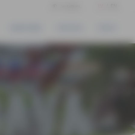
LV
EN
Iestatījumi
UZŅĒMĒJDARBĪBA
PAKALPOJUMI
KONTAKTI