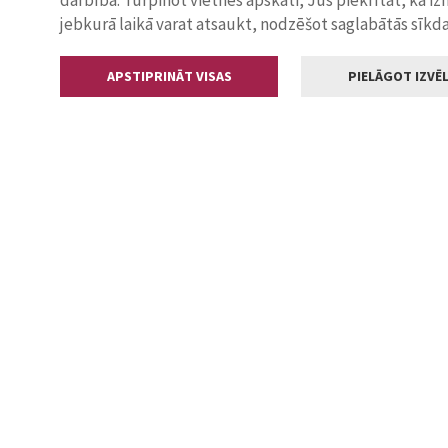
darbība. Turpinot vietnes apskati, Jūs piekrītat, ka i
jebkurā laikā varat atsaukt, nodzēšot saglabātās sīkd
APSTIPRINĀT VISAS
PIELĀGOT IZVĒL
Kontakti
Jelgavas valstp
Lielā iela 11
+371 630055
pasts@jelga