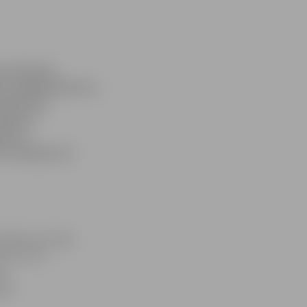
as rīkotajā
us makšķerēšanā uz
abiedrisko
elgavas
ši arī
u vērtējumā, 9.
dības policijas
ielu lomu.
tā
ļas