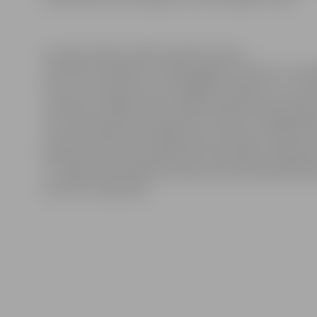
Lai popularizētu aktīvās atpūtas veidus,
veicinātu saliedētību tiesībsargājošo struktūru un da
kā arī, lai noskaidrotu prasmīgākos kolektīvus un izve
zemledus makšķerniekus, Rīgas Pašvaldības policija j
reizi rīkoja atklāto čempionātu zemledus makšķerēša
struktūrvienības pārstāvēja Valsts policija, Drošības po
Militārā policija, Nacionālie Bruņotie spēki, Daugavpi
un Jelgavas pašvaldības policija, kā arī policijas pārstā
Lietuvas un Igaunijas.