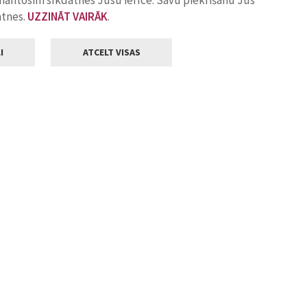
zmantosim sīkdatnes Jūsu ierīcē. Savu piekrišanu Jūs
atnes.
UZZINĀT VAIRĀK
.
I
ATCELT VISAS
Klientu apkalpošana
ilsētas pašvaldība
Darba laiks
, Jelgava, LV-3001
Pirmdienās
8.00 - 18.00
Otrdienās
8.00 - 17.00
22
Trešdienās
8.00 - 17.00
va.lv
Ceturtdienās
8.00 - 17.00
Piektdienās
8.00 - 14.30