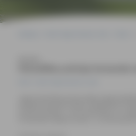
Sākumlapa
Portāla “Jelgavas Vēstnesis” arhīvs
Pilsētā
Klausīties
Pašvaldības policijas komandai 
Pilsētā
Portāla “Jelgavas Vēstnesis” arhīvs
Jelgavas Pašvaldības policija nedēļas nogalē piedalījās
atklātajā čempionātā zemledus makšķerēšanā uz Ķīšeze
attiecību speciāliste – juriste Sandra Reksce, no Jelga
arī individuāli. Labākais rezultāts – 13. vieta komandu v