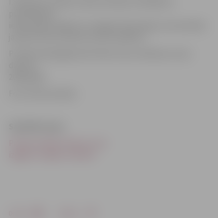
I.Sietniece norāda, ka pēc policijas sludinājuma
publicēšanas
iedzīvotāji zvanījuši un snieguši informāciju, bet policijai
jaunieti atrast izdevies saviem spēkiem.
Portāls www.jelgavasvestnesis.lv jau rakstīja, ka viņa
dzimusi
2000. gadā.
Foto: Valsts policija
Saistītās ziņas
Policija meklē meiteni, kura
izgāja no mājām svētdien
Drukāt
Dalīties