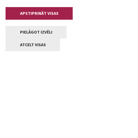
APSTIPRINĀT VISAS
PIELĀGOT IZVĒLI
ATCELT VISAS
Kontakti
Jelgavas valstpilsētas pašvaldība
Lielā iela 11, Jelgava, LV-3001
+371 63005522