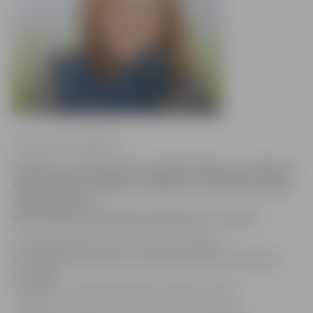
Ilze Knusle-Jankevica
Jelgavas 4. vidusskolas audzēkne Viktorija Ludborža,
kura svētdien aizgāja no mājām un vēl šodien nebija
atgriezusies un
kuru policija izsludināja meklēšanā, ir atrasta.
Policijas pārstāve Ieva Sietniece portālam
www.jelgavasvestnesis.lv norāda, ka jauniete bijusi pie
draugiem
Jelgavas novadā. Nekas ļauns viņai nav noticis.