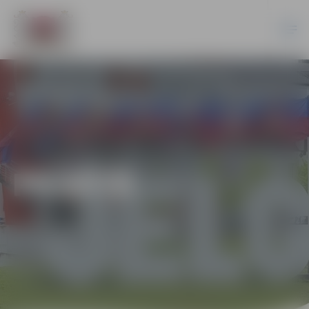
PILSĒTĀ