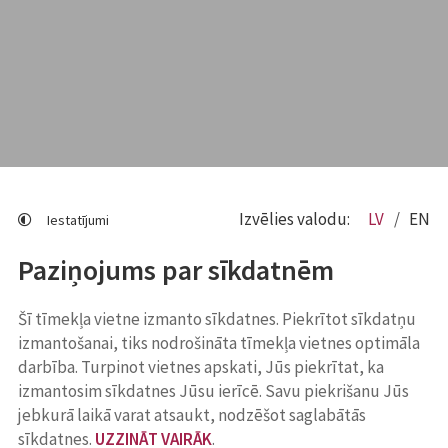
Izvēlies valodu:
LV
EN
Iestatījumi
Paziņojums par sīkdatnēm
Šī tīmekļa vietne izmanto sīkdatnes. Piekrītot sīkdatņu
izmantošanai, tiks nodrošināta tīmekļa vietnes optimāla
darbība. Turpinot vietnes apskati, Jūs piekrītat, ka
izmantosim sīkdatnes Jūsu ierīcē. Savu piekrišanu Jūs
jebkurā laikā varat atsaukt, nodzēšot saglabātās
sīkdatnes.
UZZINĀT VAIRĀK
.