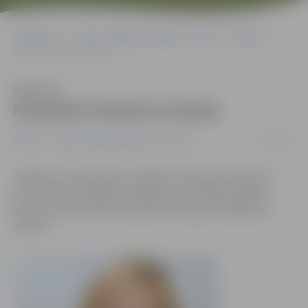
Sākumlapa
Portāla “Jelgavas Vēstnesis” arhīvs
Pilsētā
Pazudusī meitene atrasta
Klausīties
Pazudusī meitene atrasta
10/03/2015
Pilsētā
Portāla “Jelgavas Vēstnesis” arhīvs
Jelgavas 4. vidusskolas audzēkne Viktorija Ludborža,
kura svētdien aizgāja no mājām un vēl šodien nebija
atgriezusies un kuru policija izsludināja meklēšanā, ir
atrasta.