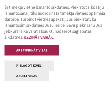
Šī tīmekļa vietne izmanto sīkdatnes. Piekrītot sīkdatņu
izmantošanai, tiks nodrošināta tīmekļa vietnes optimāla
darbība. Turpinot vietnes apskati, Jūs piekrītat, ka
izmantosim sīkdatnes Jūsu ierīcē. Savu piekrišanu Jūs
jebkurā laikā varat atsaukt, nodzēšot saglabātās
sīkdatnes.
UZZINĀT VAIRĀK
.
APSTIPRINĀT VISAS
PIELĀGOT IZVĒLI
ATCELT VISAS