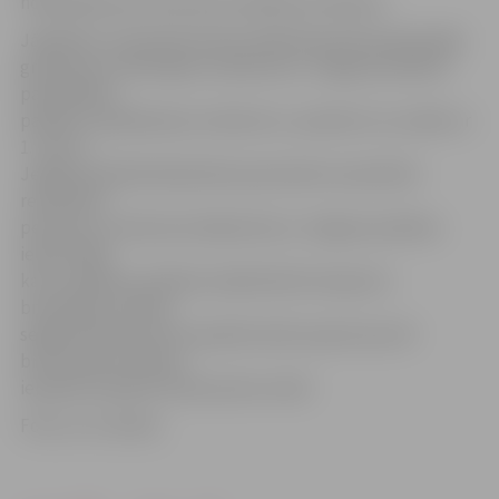
norēķināties par braucienu pilsētas autobusā.
Jāpiebilst, ka janvāra domes sēdē deputāti apstiprināja
grozījumus saistošajos noteikumos «Jelgavas pilsētas
pašvaldības
pabalstu piešķiršanas noteikumi», paredzot, ka, sākot ar
1. martu,
Jelgavas pilsētā deklarētie pensionāri vai politiski
represētas
personas, autobusā norēķinoties ar Jelgavas pilsētas
iedzīvotāja
karti, pabalstu pilsētas sabiedriskā transporta
braukšanas maksas
segšanai 50 procentu apmērā varēs saņemt par 20
braucieniem mēnesī
iepriekš noteikto 16 braucienu vietā.
Foto: no JV arhīva