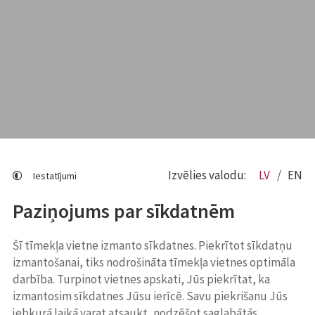
Izvēlies valodu:
LV
EN
Iestatījumi
Paziņojums par sīkdatnēm
Šī tīmekļa vietne izmanto sīkdatnes. Piekrītot sīkdatņu
izmantošanai, tiks nodrošināta tīmekļa vietnes optimāla
darbība. Turpinot vietnes apskati, Jūs piekrītat, ka
izmantosim sīkdatnes Jūsu ierīcē. Savu piekrišanu Jūs
jebkurā laikā varat atsaukt, nodzēšot saglabātās