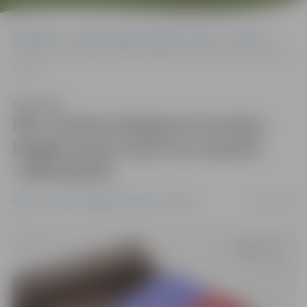
Sākumlapa
Portāla “Jelgavas Vēstnesis” arhīvs
Pilsētā
Pēc e-kartes derīguma termiņa beigām jaunu karti var saņemt «SEB
bankā»
Klausīties
Pēc e-kartes derīguma termiņa
beigām jaunu karti var saņemt
«SEB bankā»
18/02/2016
Pilsētā
Portāla “Jelgavas Vēstnesis” arhīvs