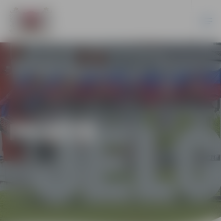
PILSĒTĀ