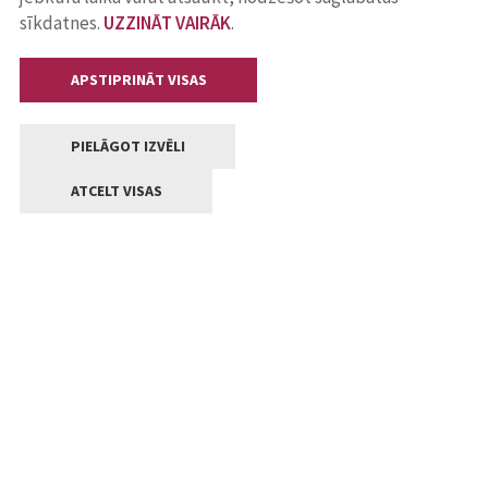
sīkdatnes.
UZZINĀT VAIRĀK
.
APSTIPRINĀT VISAS
PIELĀGOT IZVĒLI
ATCELT VISAS
Kontakti
Jelgavas valstpilsētas pašvaldība
Lielā iela 11, Jelgava, LV-3001