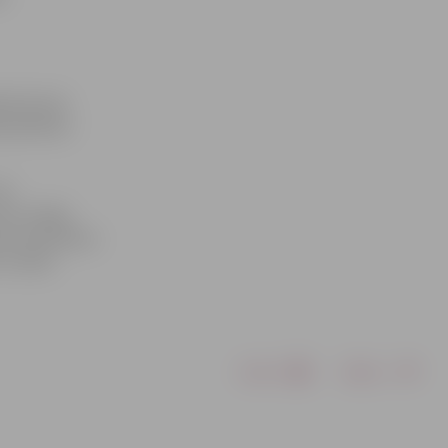
dā dzimušo
ja alkohola
5.
tīšu smagu
ības atņemšanu
uz laiku
Drukāt
Dalīties