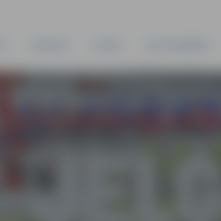
TA
PAŠVALDĪBA
IESTĀDES
KAPITĀLSABIEDRĪBAS