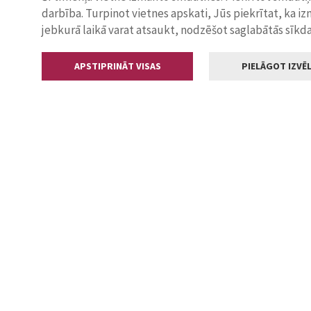
darbība. Turpinot vietnes apskati, Jūs piekrītat, ka i
jebkurā laikā varat atsaukt, nodzēšot saglabātās sīkd
APSTIPRINĀT VISAS
PIELĀGOT IZVĒL
Kontakti
Jelgavas valstp
Lielā iela 11
+371 630055
pasts@jelga