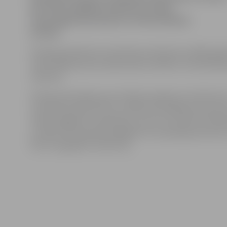
kurš tika nogādāts slimnīcā, portālu
www.jelgavasvestnesis.lv
informē Valsts
policija.
Policijas pārstāve Ieva Sietniece informē, ka 1992. ga
vīrieti kāda persona sadūra pēc konflikta. Cietušais bi
reibumā.
Policija informāciju par notikušo saņēma no slimnīcas 1
novembrī pulksten 5.51. uzsākts kriminālprocess par 
miesas bojājumu nodarīšanu, par ko var sodīt ar brīv
uz laiku līdz septiņiem gadiem un ar policijas kontroli 
līdz trim gadiem vai bez tās.