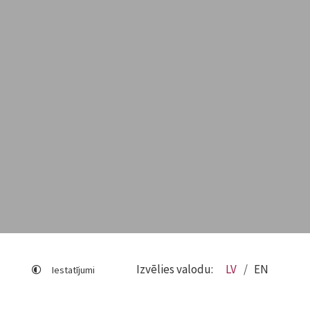
Izvēlies valodu:
LV
EN
Iestatījumi