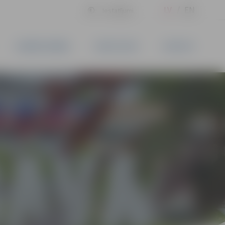
LV
EN
Iestatījumi
UZŅĒMĒJDARBĪBA
PAKALPOJUMI
KONTAKTI