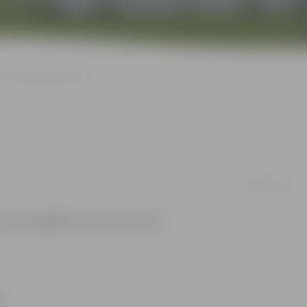
Pēc strīda sadur vīrieti
19/11/2014
urš tika nogādāts slimnīcā, portālu
,