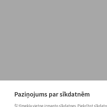
Paziņojums par sīkdatnēm
Šī tīmekļa vietne izmanto sīkdatnes. Piekrītot sīkdat