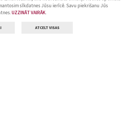
zmantosim sīkdatnes Jūsu ierīcē. Savu piekrišanu Jūs
atnes.
UZZINĀT VAIRĀK
.
I
ATCELT VISAS
Klientu apkalpošana
ilsētas pašvaldība
Darba laiks
, Jelgava, LV-3001
Pirmdienās
8.00 - 18.00
Otrdienās
8.00 - 17.00
22
Trešdienās
8.00 - 17.00
va.lv
Ceturtdienās
8.00 - 17.00
Piektdienās
8.00 - 14.30