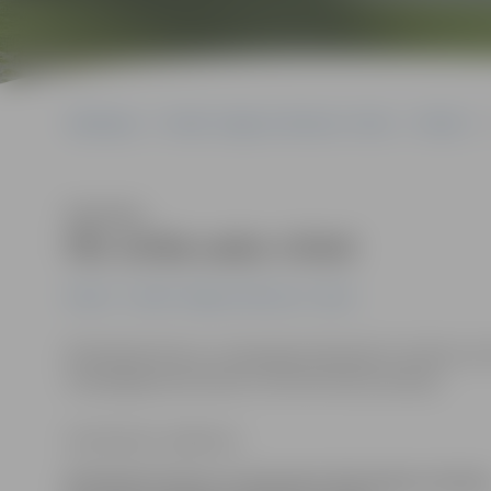
Sākumlapa
Portāla “Jelgavas Vēstnesis” arhīvs
Pilsētā
Klausīties
Pēc strīda sadur vīrieti
Pilsētā
Portāla “Jelgavas Vēstnesis” arhīvs
Brīvdienās Asteru un Aspazijas ielā sadurts vīrietis, k
www.jelgavasvestnesis.lv informē Valsts policija.
Ilze Knusle-Jankevica
Brīvdienās Asteru un Aspazijas ielā sadurts vīrietis