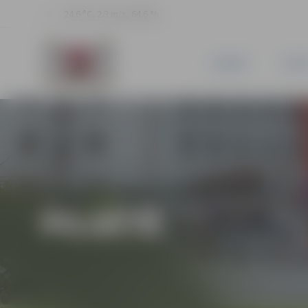
24.6 °C, 2.3 m/s, 64.6 %
JAUNUMI
PILSĒ
PILSĒTĀ