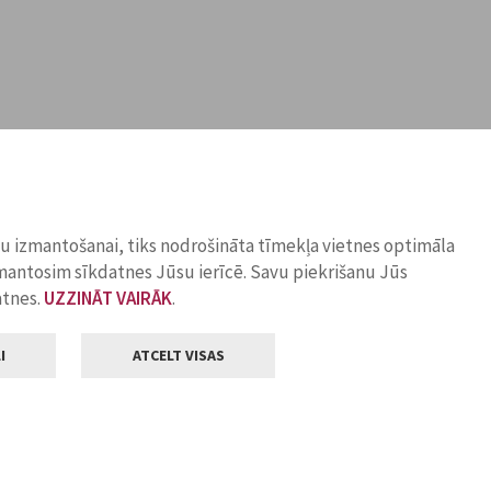
ņu izmantošanai, tiks nodrošināta tīmekļa vietnes optimāla
zmantosim sīkdatnes Jūsu ierīcē. Savu piekrišanu Jūs
atnes.
UZZINĀT VAIRĀK
.
I
ATCELT VISAS