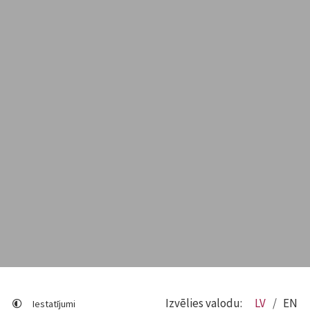
Izvēlies valodu:
LV
EN
Iestatījumi