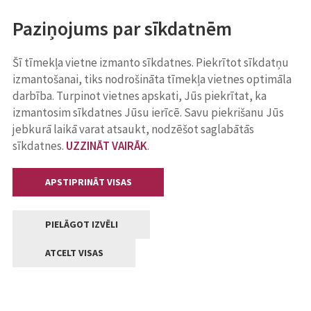
Paziņojums par sīkdatnēm
Šī tīmekļa vietne izmanto sīkdatnes. Piekrītot sīkdatņu
izmantošanai, tiks nodrošināta tīmekļa vietnes optimāla
darbība. Turpinot vietnes apskati, Jūs piekrītat, ka
izmantosim sīkdatnes Jūsu ierīcē. Savu piekrišanu Jūs
jebkurā laikā varat atsaukt, nodzēšot saglabātās
sīkdatnes.
UZZINĀT VAIRĀK
.
APSTIPRINĀT VISAS
PIELĀGOT IZVĒLI
ATCELT VISAS