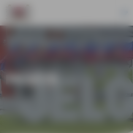
PILSĒTĀ