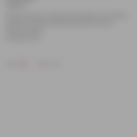
Touran».
Policija informē, ka zādzība veikta laikā no ceturtdienas
pulksten 23.50 līdz piektdienas pulksten 6.30. Par
notikušo uzsākts
kriminālprocess.
Drukāt
Dalīties