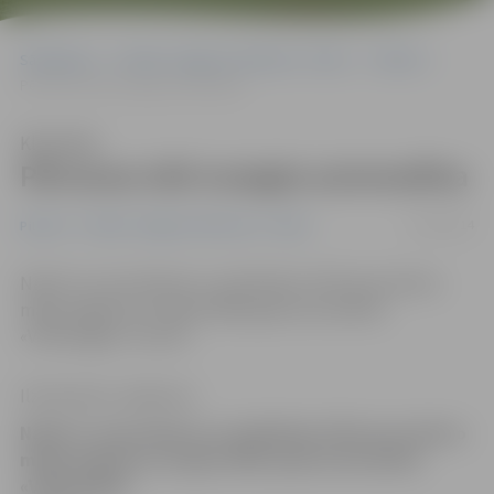
Sākumlapa
Portāla “Jelgavas Vēstnesis” arhīvs
Pilsētā
Pērnavas ielā nozagta automašīna
Klausīties
Pērnavas ielā nozagta automašīna
11/04/2014
Pilsētā
Portāla “Jelgavas Vēstnesis” arhīvs
Naktī no ceturtdienas uz piektdienu Pērnavas ielā no
mājas pagalma nozagta 2004. gada automašīna
«Volkswagen Touran».
Ilze Knusle-Jankevica
Naktī no ceturtdienas uz piektdienu Pērnavas ielā no
mājas pagalma nozagta 2004. gada automašīna
«Volkswagen