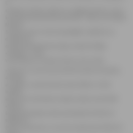
šī
starpība ir būtiska. Zināms, ka «vidējais latvietis», kurš ir
komandas pamatsastāvā, pelna 400 – 700 eiro, bet tādam
Mantam
Savenam cipari ir krietni iespaidīgāki. Jāpiebilst, ka
dzirdēts par
nelieliem aizkavējumiem algu izmaksā arī Rīgas
«Daugavā» – tiesa,
viens mēnesis uz tā paša «Skonto» fona ir nieks.
«Metta/LU», kas sevi pozicionē kā studentu komandu,
attiecīgi
arī maksā – jaunieši mēnesī saņem 200 eiro. Tomēr
lielākais
ieguvums ir bezmaksas studijas Latvijas Universitātē.
«Mettai»
šogad pievienojās arī pāris pieredzējuši futbolisti ar
spēcīgu CV
(Kalns, Hščanovičs), un viņi esot saņēmuši ap 700 eiro ik