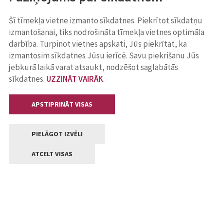
Šī tīmekļa vietne izmanto sīkdatnes. Piekrītot sīkdatņu
izmantošanai, tiks nodrošināta tīmekļa vietnes optimāla
darbība. Turpinot vietnes apskati, Jūs piekrītat, ka
izmantosim sīkdatnes Jūsu ierīcē. Savu piekrišanu Jūs
jebkurā laikā varat atsaukt, nodzēšot saglabātās
sīkdatnes.
UZZINĀT VAIRĀK
.
APSTIPRINĀT VISAS
PIELĀGOT IZVĒLI
ATCELT VISAS