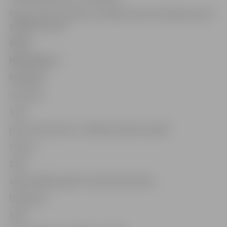
Raksta autors norāda, ka lielāko daļu informācijas ievācis
pagājušā vasarā.
Klubs
Mēnešalga,
€
Piezīmes
Ventspils
1300
pāris futbolistiem ir 2 500; jauniešiem ap 600
Skonto
1000
algas pēdējos gados tika būtiski kavētas
Daugava D
1000