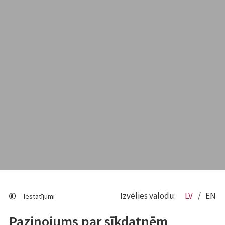
Izvēlies valodu:
LV
EN
Iestatījumi
Paziņojums par sīkdatnēm