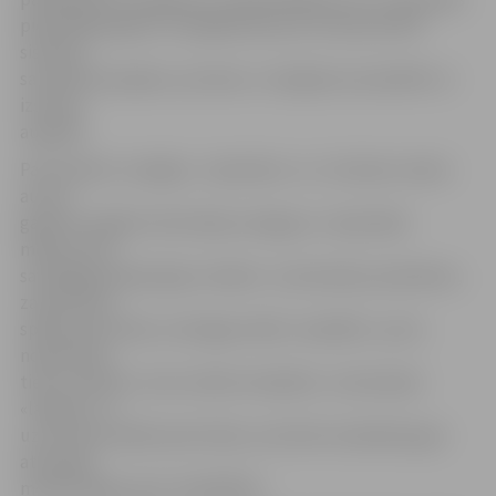
pieredzējušajiem ir iespējas kļūt par treneriem BFC
sistēmā,
savukārt jaunajiem, protams, ir iespēja sevi pierādīt un
izsisties
augstāk.
Par klubiem «Liepāja», «Spartaks» un «Jūrmala» raksta
autors
gandrīz nekādu informāciju neieguva. «Spartakā»
mēdzot būt
savdabīga pieeja algu izmaksā – ja komanda, piemēram,
zaudē divas
spēles pēc kārtas, tad algas mēdz «iesaldēt», proti,
nopelnītais
tiek uzskaitīts, taču netiek izmaksāts. Ja komanda
«labojas» un
uzvar divas spēles pēc kārtas, tad tiek izmaksātas gan
attiecīgā
mēneša algas, gan «iesaldētās».