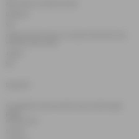
algas mēnesi no mēneša svārstās
Daugava R
500
minētais skaitlis attiecas uz Latvijas futbolistiem; leiši,
visdrīzāk, saņem vairāk
Jelgava
500
Daugavpils
–
trīs spēlētāji «izņēmuma kārtā» saņem nelielas algas;
pārējie
nesaņem neko
Spartaks