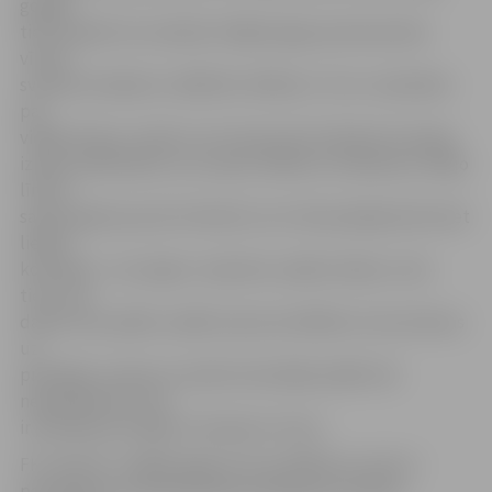
godīgi
tiek maksāti visi nodokļi. Vidējās algas pamatsastāva
vīriem
svārstās robežās no 1000 līdz 1500 eiro. Tas ir uzskatāms
par
vidējo līmeni, tomēr ir arī vismaz divi futbolisti (Latvijas
izlases dalībnieki), kuri saņem 2500 eiro. Mazāk par vidējo
līmeni
saņem gados jaunie futbolisti, kuri tikai pakāpeniski ieiet
lielajā
komandā – viņu alga ir «piesieta» spēles laikam, taču
tiem, kas
daudz maz spēlē, sanākot aptuveni 600 eiro. Kas attiecas
uz
prēmijām, tad par uzvarām atsevišķās spēlēs tās
nepienākoties, bet
ir prēmijas par iegūtu čempionu titulu.
FK «Skonto» vidējās algas esot ap 1000 eiro, kā arī ir
paredzētas visnotaļ būtiskas prēmijas par labiem