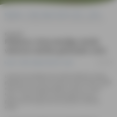
Sākumlapa
Portāla “Jelgavas Vēstnesis” arhīvs
Latvijā
Pētījums: Krievvalodīgo skolās vēstures mācību grāmatām netic
Klausīties
Pētījums: Krievvalodīgo skolās
vēstures mācību grāmatām netic
06/02/2009
Latvijā
Portāla “Jelgavas Vēstnesis” arhīvs
Latvijas krievvalodīgo skolu skolēni lielākoties mācību
grāmatām netic, bet savu vēstures izpratni daudz lielākā
mērā veido ar skolotāju palīdzību, liecina ar «Sorosa
fonda – Latvija» atbalstu veiktais pētījums par 20.
gadsimta pretrunīgo vēstures jautājumu mācīšanu
skolās.