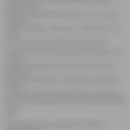
vēsturisko faktu interpretācijā attiecībā uz tādiem
jautājumiem kā
Latvijas okupācija 1944. gadā, latviešu un krievu tautas
vēsturiskā
atbildība represijās, Latvijas valsts «zelta laikmets», kā
arī par
to, kāda vēsture galvenokārt būtu jāmāca skolās.
Piemēram, tikai 5% krievvalodīgo skolu audzēkņu atzīst,
ka PSRS
karaspēks 1944. gadā okupējis Latviju, kamēr latviešu
skolās par to
pārliecināti ir 62% skolēnu. Latvijas skolās 72% skolēnu
uzskata,
ka Krievijas tautai jāuzņemas atbildība par represijām un
deportācijām, bet krievvalodīgo skolās par to pārliecināti
ir tikai
23%.
Tāpat padomju laikus Latvijā pozitīvi vērtē 62%