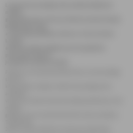
Latvijas krievvalodīgo skolu skolēni lielākoties
mācību
grāmatām netic, bet savu vēstures izpratni daudz
lielākā mērā veido
ar skolotāju palīdzību, liecina ar «Sorosa fonda –
Latvija»
atbalstu veiktais pētījums par 20. gadsimta
pretrunīgo vēstures
jautājumu mācīšanu skolās.
Pētījums, kurā aptaujāti 400 latviešu un krievvalodīgo
skolu 12.
klašu skolēni, atklājis, ka 92% krievvalodīgo skolu
audzēkņu
vēstures stundās interesē skolotāja paskaidrojumi, bet
mācību
grāmatu saturs interesē tikai 33% šo skolu audzēkņu.
Turklāt tikai
26% šīs mācību grāmatas uzskata par objektīvām.