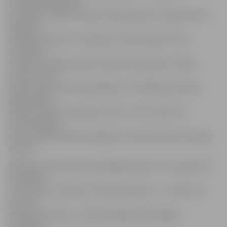
krievvalodīgo skolu
audzēkņu, kamēr latviešu skolās aptuveni tikpat liels ir
negatīvo
viedokļu īpatsvars. Visbeidzot, 42% latviešu skolu
audzēkņu
uzskata, ka galvenokārt skolās būtu jāmāca Latvijas
vēsture, kam
piekrīt tikai 2% krievvalodīgo, kuri lielākoties skolās
galvenokārt
vēlētos mācīties pasaules vēsturi. Taču tikai 11%
krievvalodīgo
skolu skolēni vēlētos kā galveno skolā mācīties Krievijas
vēsturi.
Pētījuma prezentācijas noslēgumā viens no tā autoriem –
biedrības
«EuroCivitas» direktors Viktors Makarovs – uzsvēra, ka,
pēc viņa
domām, latviešu un krievvalodīgo savstarpējās
attiecības