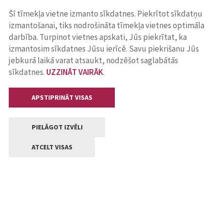
Šī tīmekļa vietne izmanto sīkdatnes. Piekrītot sīkdatņu
izmantošanai, tiks nodrošināta tīmekļa vietnes optimāla
darbība. Turpinot vietnes apskati, Jūs piekrītat, ka
izmantosim sīkdatnes Jūsu ierīcē. Savu piekrišanu Jūs
jebkurā laikā varat atsaukt, nodzēšot saglabātās
sīkdatnes.
UZZINĀT VAIRĀK
.
APSTIPRINĀT VISAS
PIELĀGOT IZVĒLI
ATCELT VISAS