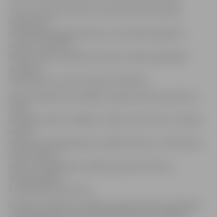
Taču arī latviešu skolēnu vidū valda daudz lielāka
interese par
skolotāju paskaidrojumiem, nevis mācību grāmatu
saturu. Lai arī 65%
latviešu skolu audzēkņu vēstures mācību grāmatas
atzīst par
objektīvām, to saturs interesē tikai 42%.
Kopumā pētījums parādījis, ka gan latviešu, gan krievu
skolu
audzēkņu faktu zināšanas ir vājas, taču skats uz Latvijas
vēsturi
kopumā ir nedogmatisks un 80% latviešu un 71% krievu
skolu skolēnu
atzīst, ka iespējamas vairākas pareizas vēstures
interpretācijas,
kas pilnveido viena otru.
Vienlaikus pētījums atklājis vairākas būtiskas atšķirības