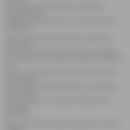
galvenokārt negatīvi ietekmē nevis vēsturiskās
domstarpības, bet
negatīvie etniskie stereotipi, ko veicinājusi nepareiza
etnopolitika.
Viņš rosina skolās vairāk mācīt pieņemt alternatīvus
uzskatus par
vēsturi, veidojot nevis vienādus uzskatus, bet kopīgu
interpretāciju ietvaru. Tāpat arī alternatīvie viedokļi, pēc
viņa
domām, ir jāizdebatē. «Sev tīkamo un ierasto uzskatu
apstiprināšana
neko nemainīs,» pārliecināts pētnieks, «nepieciešams
vismaz meklēt
kādu kopsaucēju, taču nevajadzētu mēģināt lauzt
vēsturiskās
identitātes.»
Visbeidzot viņš rosina vēstures programmas un mācību