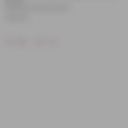
grāmatas
veidot saprotamākas skolēnam.
www.leta.lv
Drukāt
Dalīties