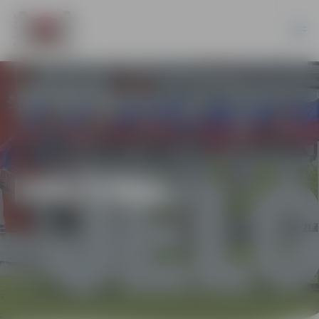
IZGLĪTĪBA