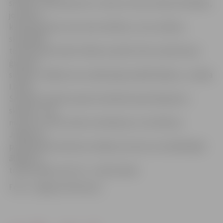
simbols. «Ģimeniskums ir viena no mūsu skolas vērtībām,
jo skola ir
kā liela ģimene, kas vieno skolēnus, viņu vecākus,
skolotājus,
tehnisko personālu. Ābele savukārt tiek uzskatīta par
ģimenes
simbolu, tādēļ mums radās ideja iestādīt ābeles,» norāda
I.Keiša.
Savukārt skaitlis septiņi simboliski apzīmē ģimeni –
skolēnu, viņa
mammu un tēti, abas vecmāmiņas un vectētiņus.
Jelgavas 2.
pamatskolas direktore atklāj, ka četras no iestādītajām
ābelēm ir
tradicionālas, bet trīs – kolonnveida.
Foto: «Jelgavas Vēstnesis»