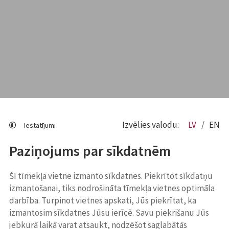
Izvēlies valodu:
LV
EN
Iestatījumi
Paziņojums par sīkdatnēm
Šī tīmekļa vietne izmanto sīkdatnes. Piekrītot sīkdatņu
izmantošanai, tiks nodrošināta tīmekļa vietnes optimāla
darbība. Turpinot vietnes apskati, Jūs piekrītat, ka
izmantosim sīkdatnes Jūsu ierīcē. Savu piekrišanu Jūs
jebkurā laikā varat atsaukt, nodzēšot saglabātās