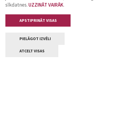
sīkdatnes.
UZZINĀT VAIRĀK
.
APSTIPRINĀT VISAS
PIELĀGOT IZVĒLI
ATCELT VISAS
Kontakti
Jelgavas valstpilsētas pašvaldība
Lielā iela 11, Jelgava, LV-3001