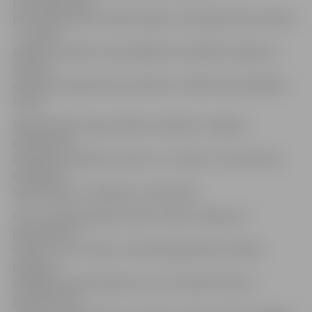
pirmsskolas līdz
pat augstskolām. Zaļais karogs ir šīs programmas simbols
– tas tiek
piešķirts skolām, kas parādījušas vislabāko sniegumu,
ieviešot
ekoskolu programmas prasības, norāda Vides izglītības
fondā.
Šogad Zaļais karogs atkārtoti piešķirts Jelgavas
pirmsskolas
izglītības iestādēm «Lācītis» un «Zīļuks», bet ekoskolu
sertifikātu
šogad ieguvusi Jelgavas 4. vidusskola.
Līdz ar Zaļā karoga pacelšanu šodien Jelgavas 2.
pamatskolas
skolēni, viņu vecāki un skolotāji izglītības iestādes
pagalmā
iestādīja septiņas ābeles, kas, kā norāda I.Keiša, ir
ģimeniskuma