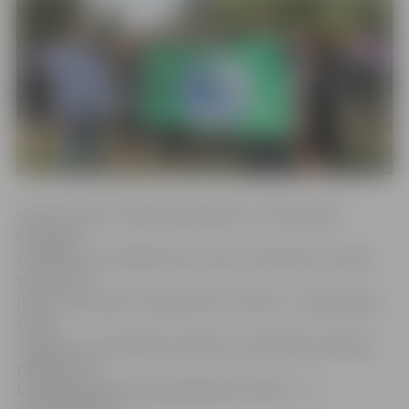
«Esam nokļuvuši nākamajā pakāpē – pērn ieguvām
ekoskolas
sertifikātu, bet šogad esam viena no divdesmit Latvijas
skolām, kas
pirmo reizi saņem starptautisku atzinību – Zaļo karogu,»
stāsta
Jelgavas 2. pamatskolas direktore Ināra Keiša. Ekoskolu
programmā
Latvijā piedalās teju 200 izglītības iestāžu – no