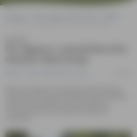
Sākumlapa
Portāla “Jelgavas Vēstnesis” arhīvs
Izglītība
Pie Jelgavas 2. pamatskolas plīvo ekoskolu Zaļais karogs
Klausīties
Pie Jelgavas 2. pamatskolas plīvo
ekoskolu Zaļais karogs
21/09/2018
Izglītība
Portāla “Jelgavas Vēstnesis” arhīvs
Šodien pie Jelgavas 2. pamatskolas pacelts ekoskolu
Zaļais karogs, kas apliecina izglītības iestādes atbildīgo
attieksmi pret apkārtējo vidi, zaļo domāšanu un
veiksmīgu darbību vides izglītības programmā
«Ekoskolas».