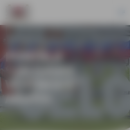
PORTĀLA
“JELGAVAS
VĒSTNESIS”
ARHĪVS