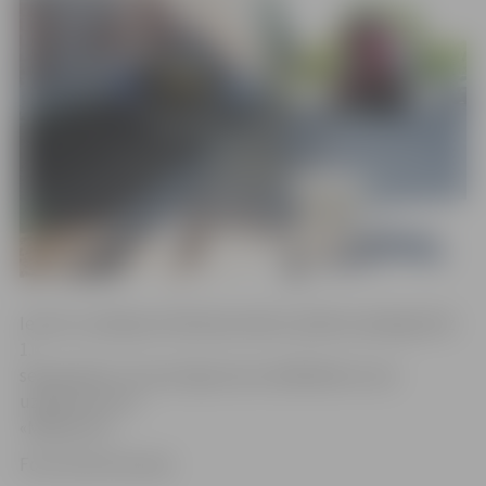
Ietves un pārejas ierīkošana darbus plānots pabeigt līdz
1.
septembrim. Tos par līgumcenu 6100,90 eiro veic
uzņēmums SIA
«Mitbau AC».
Foto: Austris Auziņš