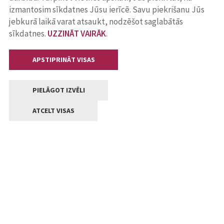
izmantosim sīkdatnes Jūsu ierīcē. Savu piekrišanu Jūs
jebkurā laikā varat atsaukt, nodzēšot saglabātās
sīkdatnes.
UZZINĀT VAIRĀK
.
APSTIPRINĀT VISAS
PIELĀGOT IZVĒLI
ATCELT VISAS
Kontakti