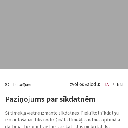
Izvēlies valodu:
LV
EN
Iestatījumi
Paziņojums par sīkdatnēm
Šī tīmekļa vietne izmanto sīkdatnes. Piekrītot sīkdatņu
izmantošanai, tiks nodrošināta tīmekļa vietnes optimāla
darbība. Turpinot vietnes apskati, Jūs piekrītat, ka