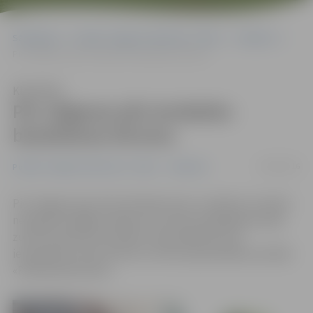
Sākumlapa
Portāla “Jelgavas Vēstnesis” arhīvs
Satiksme
Pie Jelgavas pils ierobežos braukšanas ātrumu
Klausīties
Pie Jelgavas pils ierobežos
braukšanas ātrumu
26/08/2016
Portāla “Jelgavas Vēstnesis” arhīvs
Satiksme
Pie Jelgavas pils tiek izbūvēta ietve un plānots izveidot
neregulētu gājēju pārejas. Pēc darbu pabeigšanas šajā
zonā transportam noteikts maksimālā ātruma
ierobežojums līdz 20 km/h, informē pašvaldības iestāde
«Pilsētsaimniecība».