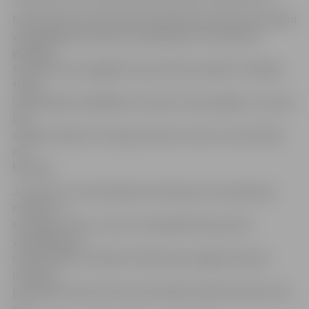
Neatliekamās medicīniskās palīdzības dienestā portālam
www.jelgavasvestnesis.lv pastāstīja, ka cietušais ar
gūtajām
traumām tika nogādāts ārstniecības iestādē. Sociālajos
tīklos
izplatītajās fotogrāfijās cietušais vīrietis gulēja uz zemes,
bet
mediķi norāda, ka viņš guvis pleca traumu, kas dzīvībai
nav
bīstama.
Jaunietis, kurš publicējis informāciju par vakardienas
notikumu
sociālajos tīklos, uzsver, ka sabiedrība kopumā ir
vienaldzīga un
drīzāk filmēs notiekošo nekā dosies palīgā. Viņš pats
notikušo
pamanījis tikai tad, kad uzbrucēji jau bija devušies prom,
un