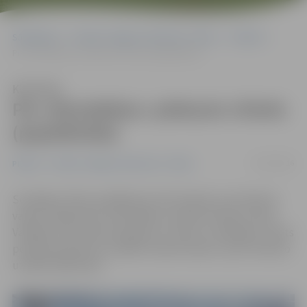
Sākumlapa
Portāla “Jelgavas Vēstnesis” arhīvs
Pilsētā
Pie «Klondaikas» piekauts vīrietis (papildināta)
Klausīties
Pie «Klondaikas» piekauts vīrietis
(papildināta)
05/10/2016
Pilsētā
Portāla “Jelgavas Vēstnesis” arhīvs
Sociālajos tīklos parādījusies informācija, ka otrdienas
vakarā Jelgavā pie «Klondaikas» piekauts kāds vīrietis.
Vainīgie viņu pametuši guļam uz ielas un aizbēguši. Valsts
policija apstiprina, ka šāds incidents bijis un par notikušo
uzsākta pārbaude.