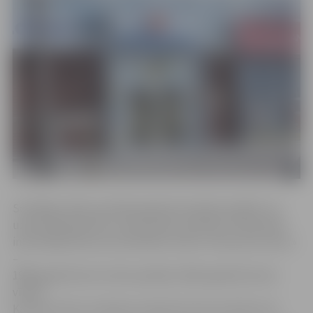
Sociālajos tīklos publiskotajā informācijā norādīts, ka
uzbrucēji bijuši divi, tomēr Valsts policijas rīcībā esošā
informācija liecina, ka konflikts noticis «viens pret vienu»
–
1988. gadā dzimis vīrietis piekāvis 1981. gadā dzimušu
vīrieti.
Kautiņš noticis otrdienas vakarā īsi pirms pulksten 22.