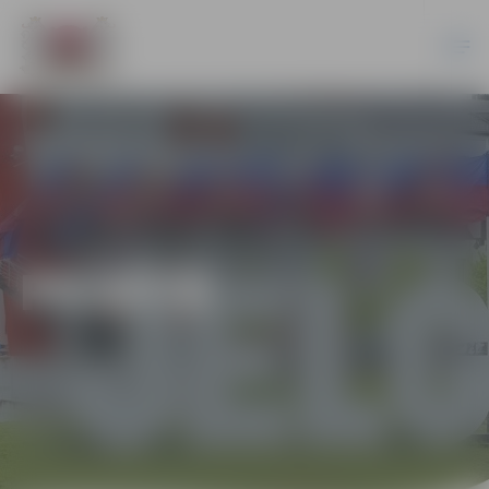
PILSĒTĀ