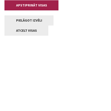
APSTIPRINĀT VISAS
PIELĀGOT IZVĒLI
ATCELT VISAS
Kontakti
Jelgavas valstpilsētas pašvaldība
Lielā iela 11, Jelgava, LV-3001
+371 63005522
pasts@jelgava.lv