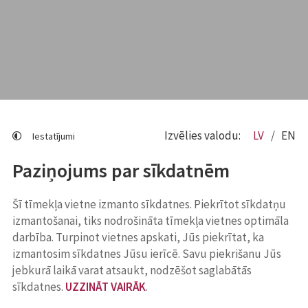
Izvēlies valodu:
LV
EN
Iestatījumi
Paziņojums par sīkdatnēm
Šī tīmekļa vietne izmanto sīkdatnes. Piekrītot sīkdatņu
izmantošanai, tiks nodrošināta tīmekļa vietnes optimāla
darbība. Turpinot vietnes apskati, Jūs piekrītat, ka
izmantosim sīkdatnes Jūsu ierīcē. Savu piekrišanu Jūs
jebkurā laikā varat atsaukt, nodzēšot saglabātās
sīkdatnes.
UZZINĀT VAIRĀK
.