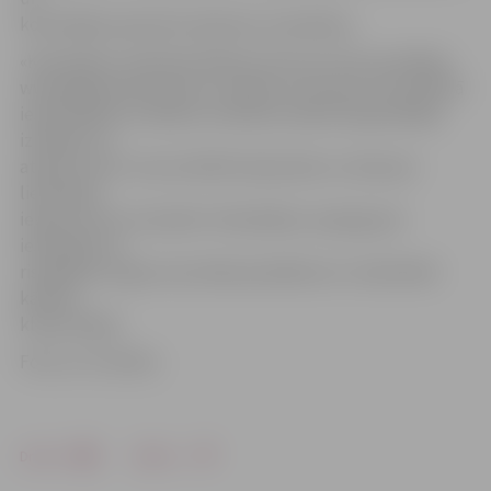
koordinējis operatīvo dienestu izsaukšanu.
«Klondaikas» pārstāvis Roberts Vecums-Veco portālam
www.jelgavasvestnesis.lv norāda, ka neviens no konfliktā
iesaistītajiem vīriešiem otrdienas vakarā neapmeklēja
izklaides un
atpūtas vietu. Viņu konflikts bija sācies uz ielas pie
lielveikala
ieejas durvīm. Savukārt «Klondaikas» apsargs pat
iesaistījies tā
risināšanā, lai gan viņa tiešais pienākums ir nodrošināt
kārtību
kluba telpās.
Foto: no JV arhīva
Drukāt
Dalīties