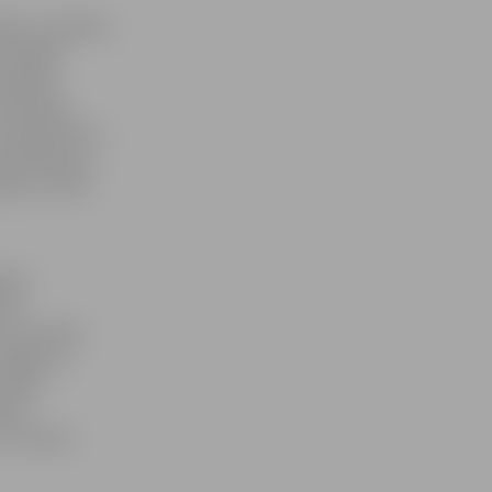
tāju uzmanību.
ka tagad
ilvēkiem
krāsaināk,
starpniecību,»
ts Buškevics,
ājas, skatās
ejiem
amā
 ar aktuālo
elgava.lv.
 laika
lāk,
 un smilšu