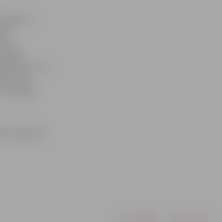
 veidam ir
audz
as ir
ispleja
ņēmām ziņu, ka
tā veicam
 drukātajā
s drīzumā būs
Drukāt
Dalīties