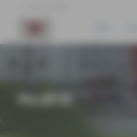
17.6 °C, 3 m/s, 60.2 %
JAUNUMI
PILSĒ
PILSĒTĀ