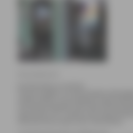
Ritma Gaidamoviča
Ejot līdzi laikam un cenšoties
izmantot iespējas, ko sniedz mūsdienu tehnoloģij
iestāde «Kultūra» savus pasākumus tagad reklamē 
informācijas displejiem. Viens tāds atrodas pie k
ieejas durvīm, otrs – kultūras nama foajē, bet lī
šāds ekrāns būs arī deju centrā «Cukurfabrika».