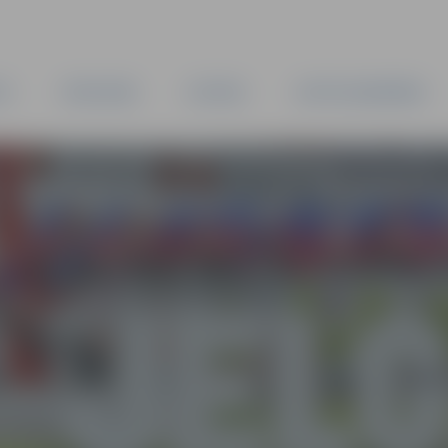
TA
PAŠVALDĪBA
IESTĀDES
KAPITĀLSABIEDRĪBAS