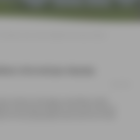
Pie kultūras nama izvietots digitālais informācijas displejs
ālais informācijas displejs
26/11/2014
sniedz mūsdienu tehnoloģijas, pašvaldības iestāde
liem informācijas displejiem. Viens tāds atrodas pie
jē, bet līdz jaunajam gadam šāds ekrāns būs arī deju