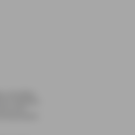
as, pašvaldības
arī uz digitāliem
ultūras nama
dz jaunajam gadam