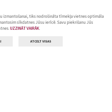
ņu izmantošanai, tiks nodrošināta tīmekļa vietnes optimāla
zmantosim sīkdatnes Jūsu ierīcē. Savu piekrišanu Jūs
atnes.
UZZINĀT VAIRĀK
.
I
ATCELT VISAS
Klientu apkalpošana
ilsētas pašvaldība
Darba laiks
, Jelgava, LV-3001
Pirmdienās
8.00 - 18.00
Otrdienās
8.00 - 17.00
22
Trešdienās
8.00 - 17.00
va.lv