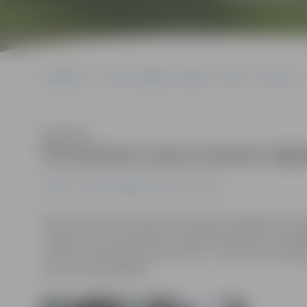
Sākumlapa
Portāla “Jelgavas Vēstnesis” arhīvs
Pilsētā
Klausīties
Pie kultūras nama izvietots digit
Pilsētā
Portāla “Jelgavas Vēstnesis” arhīvs
Ejot līdzi laikam un cenšoties izmantot iespējas, ko 
«Kultūra» savus pasākumus tagad reklamē arī uz digitā
kultūras nama ieejas durvīm, otrs – kultūras nama foa
centrā «Cukurfabrika».