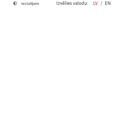
Izvēlies valodu:
LV
EN
Iestatījumi
Lapas karte
Viegli lasīt
Sociālo mediju lietošana
Sīkdatņu izmantošana
Piekļūstamības paziņojums