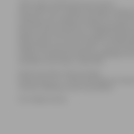
«Šādi risinājumi reklāmas jomā tiek izmantoti
arvien vairāk. Jāteic, ka šādam informācijas nodošanas
vairāki plusi, kas ir svarīgi mūsu darbā. Proti, varam d
operatīvāk nodot informāciju. Drukātajā materiālā, ja t
iespiests, neko neizmanīsi, taču uz digitālā reklāmas d
dažās minūtēs var visu mainīt. Piemēram, šonedēļ sa
Liepājas teātris atceļ vienu viesizrādi – uzreiz interne
izmaiņas un nododam informāciju apmeklētājiem, bet
materiālā to nevar izlabot,» stāsta E.Žīle.
Šobrīd viens ekrāns izvietots pie ieejas
kultūras nama, otrs – kultūras nama foajē, bet trešai
«Kultūras» filiālē deju centrā «Cukurfabrika».
Foto: Krišjānis Grantiņš