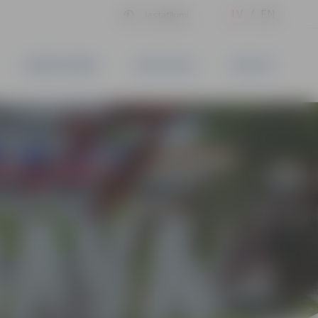
LV
EN
Iestatījumi
UZŅĒMĒJDARBĪBA
PAKALPOJUMI
KONTAKTI