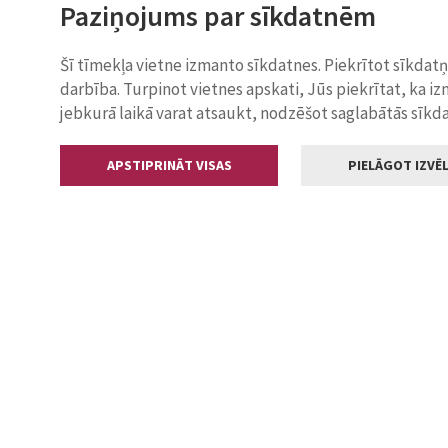
Paziņojums par sīkdatnēm
Šī tīmekļa vietne izmanto sīkdatnes. Piekrītot sīkdat
darbība. Turpinot vietnes apskati, Jūs piekrītat, ka i
jebkurā laikā varat atsaukt, nodzēšot saglabātās sīkd
APSTIPRINĀT VISAS
PIELĀGOT IZVĒL
Kontakti
Jelgavas valstp
Lielā iela 11
+371 630055
pasts@jelga