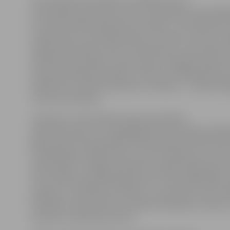
«Arī mēs ejam līdzi laikam, meklējot jaunus
informācijas nodošanas veidus, kas piesaista apmeklē
Un video reklāma piesaista uzmanību. Tas nenozīmē, 
atteiksimies no drukātās afišas, arī tās būs, lai dotu c
iespēju informāciju izlasīt nesteidzoties. Taču daudz 
kreatīvāk informāciju varam nodot ar digitālo ekrānu 
stāsta pašvaldības iestādes «Kultūra» vadītājs Mintau
piebilstot, ka ekrāns piesaista uzmanību – cilvēki apst
un lasa informāciju.
«Kultūras» multimediju dizaina speciālists
Edijs Žīle stāsta, ka uz digitālajiem informācijas displ
galvenokārt tiek pārrādīta informācija par kultūras n
notiekošajiem pasākumiem, kā arī ir slīdošā ziņu lente
informāciju no Jelgavas pilsētas oficiālās mājas lapas J
Drīzumā informatīvā displeja saturs tiks papildināts ar
prognozi, sociālā tīkla «Twitter» ziņu plūsmu, kā arī vē
festivālu norises laikā, tiks rādītas tiešraides no ledus
skulptūru tapšanas procesa.