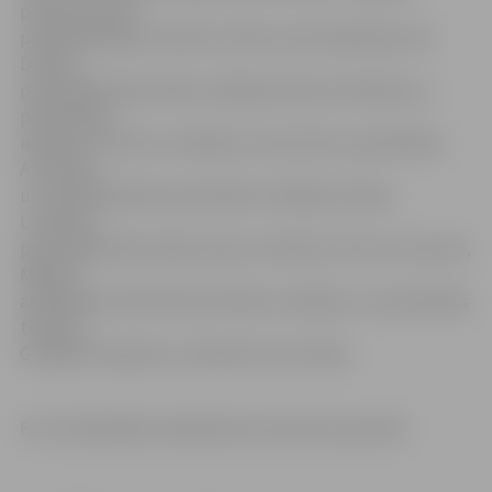
pilsētas domes
priekšsēdētāja vietnieks. Konkursa komisijā bija Inita
Dzalbe,
pašvaldības Būvvaldes vadītāja, Mintauts Buškevics,
pašvaldības
iestādes «Kultūra» vadītājs, Gunita Osīte, pašvaldības
Attīstības
un pilsētplānošanas pārvaldes vadītāja, Andrejs
Lomakins,
pašvaldības Būvvaldes ainavu arhitekts, Bruno Strautiņš,
Mākslas
akadēmijas Tēlniecības katedras vadītājs, un pasniedzējs
tēlnieks
Genādijs Stepanovs, arhitekts Ivars Šļivka.
Foto: Pašvaldības Sabiedrisko attiecību pārvalde