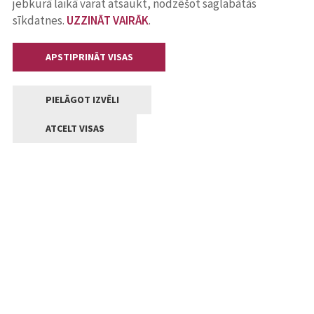
jebkurā laikā varat atsaukt, nodzēšot saglabātās
sīkdatnes.
UZZINĀT VAIRĀK
.
APSTIPRINĀT VISAS
PIELĀGOT IZVĒLI
ATCELT VISAS
Kontakti
Jelgavas valstpilsētas pašvaldība
Lielā iela 11, Jelgava, LV-3001