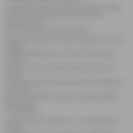
2. vieta piešķirta autoru kolektīvam (Kārlis Īle un Maija
Puncule ) ar aļņa skulpturālu atveidu, 3. vieta –
tēlniekam Gaitam
Burvim ar ideju metu «Mans zvaigznājs».
Pašvaldības Sabiedrisko attiecību pārvalde informē, ka
Jelgavas
pilsētas pašvaldības metu konkursā tika iesniegti un
izvērtēti
pieci darbi. Konkursa mērķis bija iegūt Jāņa Čakstes
bulvāra
teritorijā izvietojamo tēlniecības objektu piedāvājumus
un konkursa
gaitā izvirzīt labāko pretendentu tēlniecības objekta
izgatavošanai
un uzstādīšanai.
Atbilstoši konkursa nolikumam, 1. vietas ieguvējs tiks
prēmēts