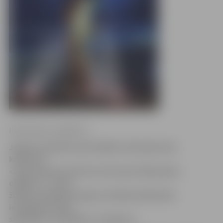
Ilze Knusle-Jankevica
Jelgavas pilsētas pašvaldības rīkotajā metu
konkursā
«Jāņa Čakstes bulvāra teritorijas tēlniecības
objekts» 1. vietu
žūrijas vērtējumā ieguvis tēlnieka Kārļa Īles
iesniegtais mets
skulptūrai-strūklakai «Students».