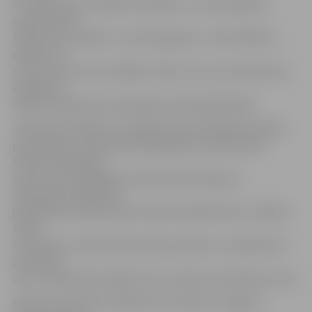
ar naudas balvu 1300 latu apmērā, 2. vietas ieguvējs
saņems balvu
766,67 latu apmērā, 3. vietas ieguvējs – balvu 500 latu
apmērā. Ar
metu konkursa uzvarētāju notiks sarunu procedūra par
iespējamo
darba realizāciju likumdošanā noteiktajā kārtībā.
Tēlniecības objekta vizuālajam tēlam bija jābūt idejiski
pamatotam un harmoniski jāiekļaujas Jāņa Čakstes
bulvāra telpiskajā
vidē, nesot skatītājiem emocionālu vēstījumu.
Tēlniecības objektam
jāpapildina Jāņa Čakstes bulvāra telpiskā vide, veidojot
to par
interesantu, daudzfunkcionālu atpūtas un sabiedrisko
aktivitāšu
vietu. Tēlniecības objekts tiks novietots pie Mītavas tilta.
Konkursa komisiju vadīja Vilis Ļevčenoks, Jelgavas