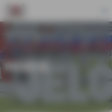
PILSĒTĀ