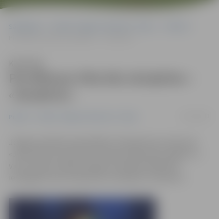
Sākumlapa
Portāla “Jelgavas Vēstnesis” arhīvs
Pilsētā
Pie Mītavas tilta būs skulptūra – «Students»
Klausīties
Pie Mītavas tilta būs skulptūra –
«Students»
11/02/2013
Pilsētā
Portāla “Jelgavas Vēstnesis” arhīvs
Jelgavas pilsētas pašvaldības rīkotajā metu konkursā
«Jāņa Čakstes bulvāra teritorijas tēlniecības objekts» 1.
vietu žūrijas vērtējumā ieguvis tēlnieka Kārļa Īles
iesniegtais mets skulptūrai-strūklakai «Students».