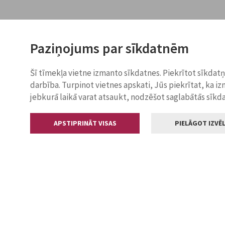
Paziņojums par sīkdatnēm
Šī tīmekļa vietne izmanto sīkdatnes. Piekrītot sīkdat
darbība. Turpinot vietnes apskati, Jūs piekrītat, ka i
jebkurā laikā varat atsaukt, nodzēšot saglabātās sīkd
APSTIPRINĀT VISAS
PIELĀGOT IZVĒL
Kontakti
Jelgavas valstp