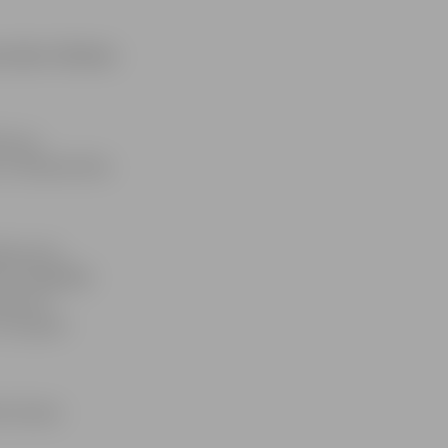
a mīna. Vilcienu
ba nav
 uz Rūpniecības
diņa aste,
. Fotogrāfijā
odas arī
ka sapieri
ts bijusi