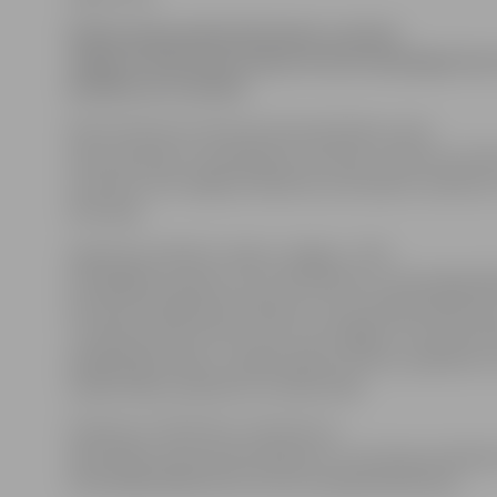
Šodien pēcpusdienā būvdarbu zonā pie
Jelgavas dzelzceļa stacijas atrasta nesprāgusi kar
kustība nav traucēta.
POIC informē, ka mīna atrasta būvdarbu zonā,
Valsts policija ir norobežojusi teritoriju. Vilcienu kustī
traucēta, taču daļēji ierobežota automašīnu satiksme
ielas apļa.
Sapieri jau šobrīd ir ceļā uz Jelgavu. «Pēc
fotogrāfijas spriežot, tā ir 120 milimetru mīnmetēja lā
kas parasti paliek pēc šāviena un nav sprādzienbīstama
ir redzama tikai šī aste, taču nav izslēgts, ka zemē atr
pārējā lādiņa daļa,» norāda sapieris A.Pūce, piebilstot, 
savāks lādiņu apmēram stundas laikā.
Pulksten 17.30 A.Pūce informē, ka
sāktonējā versija apstiprinājusies un atrastais priekšme
mīnmetēja lādiņa aste, kas nav sprādzienbīstama.