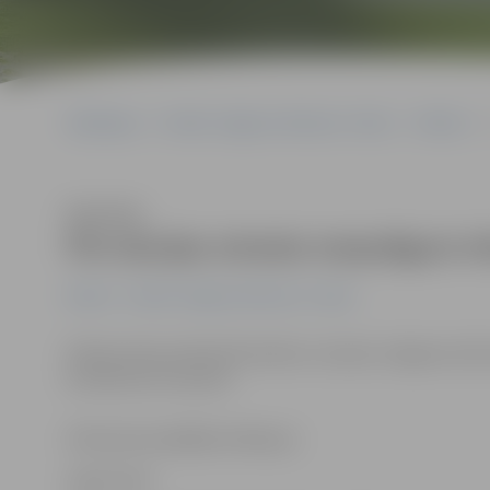
Sākumlapa
Portāla “Jelgavas Vēstnesis” arhīvs
Pilsētā
Klausīties
Pie stacijas atrasta nesprāgusi m
Pilsētā
Portāla “Jelgavas Vēstnesis” arhīvs
Šodien pēcpusdienā būvdarbu zonā pie Jelgavas dzelzce
kustība nav traucēta.
(Pievienota pēdējā rindkopa.)
Ligita Vaita