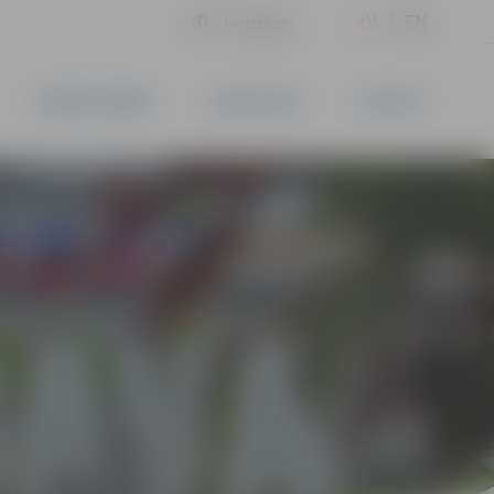
LV
EN
Iestatījumi
UZŅĒMĒJDARBĪBA
PAKALPOJUMI
KONTAKTI