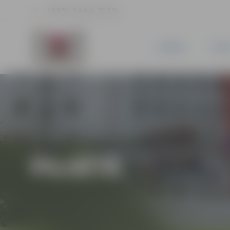
16.9 °C, 3.4 m/s, 72.7 %
JAUNUMI
PILSĒ
PILSĒTĀ