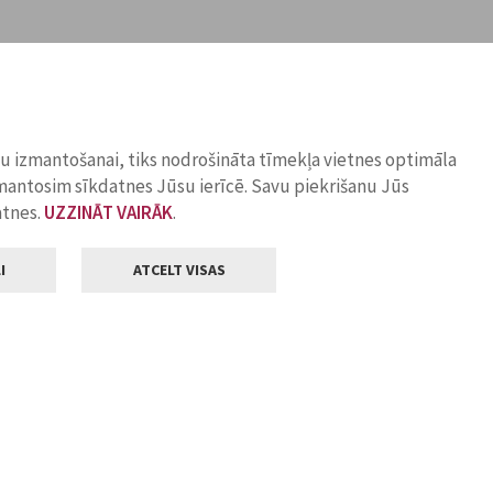
ņu izmantošanai, tiks nodrošināta tīmekļa vietnes optimāla
zmantosim sīkdatnes Jūsu ierīcē. Savu piekrišanu Jūs
atnes.
UZZINĀT VAIRĀK
.
I
ATCELT VISAS
Klientu apkalpošana
ilsētas pašvaldība
Darba laiks