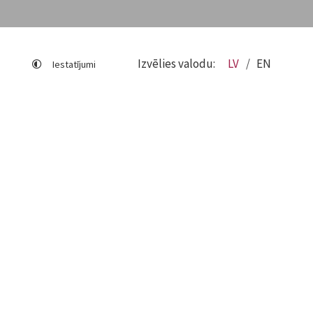
Izvēlies valodu:
LV
EN
Iestatījumi
Lapas karte
Viegli lasīt