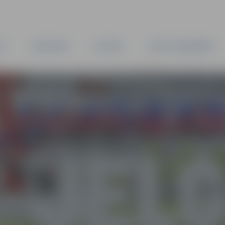
TA
PAŠVALDĪBA
IESTĀDES
KAPITĀLSABIEDRĪBAS