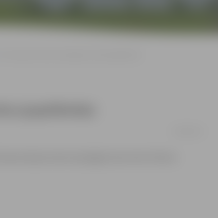
Pie stacijas atrasta nesprāgusi mīna (papildināta)
īna (papildināta)
30/09/2014
ļa stacijas atrasta nesprāgusi kara mīna. Vilcienu