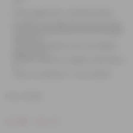
112;
jācenšas saglabāt mieru, nostabilizēt elpošanu;
lai palīdzētu, ielūzušajam jātuvojas rāpus vai guļus,
netuvojoties līdz pašai ielūzuma vietai. Ielūzušajam
apmēram no 2 –
5 metru attāluma jāpamet aukla, sasieti apģērba
gabali, garš koks
vai kāds cits priekšmets. Ja glābēji ir vairāki, jāievēro,
ka
vienam no otra jāatrodas 2 – 3 metru attālumā.
Foto: no JV arhīva
Drukāt
Dalīties