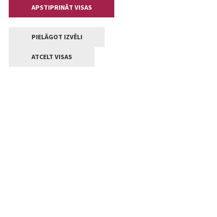
APSTIPRINĀT VISAS
PIELĀGOT IZVĒLI
ATCELT VISAS
Kontakti
Jelgavas valstpilsētas pašvaldība
Lielā iela 11, Jelgava, LV-3001
+371 63005522
pasts@jelgava.lv