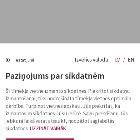
Izvēlies valodu:
LV
EN
Iestatījumi
Paziņojums par sīkdatnēm
Šī tīmekļa vietne izmanto sīkdatnes. Piekrītot sīkdatņu
izmantošanai, tiks nodrošināta tīmekļa vietnes optimāla
darbība. Turpinot vietnes apskati, Jūs piekrītat, ka
izmantosim sīkdatnes Jūsu ierīcē. Savu piekrišanu Jūs
jebkurā laikā varat atsaukt, nodzēšot saglabātās
sīkdatnes.
UZZINĀT VAIRĀK
.