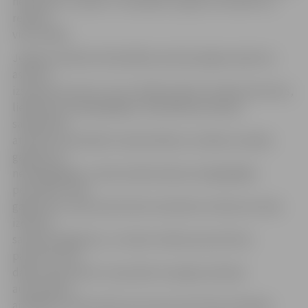
neaizsalst un ledus ir trauslāks, ko gan ne vienmēr var
redzēt,»
viņš norāda.
Jelgavas pilsētas Pašvaldības policija šogad saņēmusi
astoņus
izsaukumus par to, ka uz Driksas ledus atrodas personas,
lielākoties nepilngadīgas. Pašvaldības policijas
sabiedrisko
attiecību speciāliste Sandra Reksce norāda, ka dažos
gadījumos
nepilngadīgie uz ledus bijuši kopā ar pilngadīgām
personām. Visos
gadījumos, kad, policistiem ierodoties notikuma vietā,
izdevies
sastapt pārgalvjus, ar viņiem veiktas preventīvas
pārrunas, bet
dažas reizes bērni un jaunieši, ieraugot policijas
automašīnu,
aizbēguši vai devušies prom pirms patruļas ierašanās.