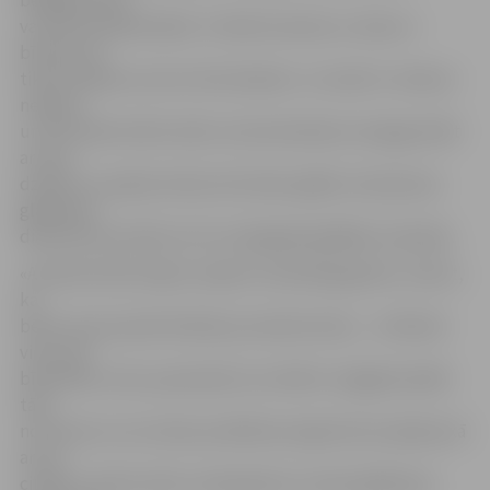
bēdīgas sekas
var būt šai pārdrošībai. Turklāt atrasties uz ledus ir
bīstami ne
tikai cilvēkiem, bet arī dzīvniekiem. Ja tomēr ir notikusi
nelaime
un dzīvnieks ielūzis ledū, tad saimniekam nevajag riskēt
ar savu
dzīvību un pašam doties dzīvnieku glābt, bet jāzvana
glābšanas
dienestam pa tālruni 112 un jāsagaida glābēju ierašanās.
«Aicinām iedzīvotājus nepaiet vienaldzīgi garām, redzot,
ka
bērni vai pusaudži slidinās pa nedrošo ledu, – brīdiniet
viņus par
bīstamību, bet, ja pamanāt, ka cilvēki ir aizgājuši pārāk
tālu
no krasta un var rasties problēmas atgriezties atpakaļ, kā
arī, ja
cilvēks ir ielūzis ledū, nekavējoties zvaniet glābšanas