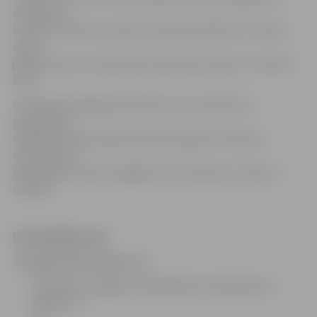
dienestam.
Izvelkot cietušo uz ledus vai pašam izkļūstot uz ledus,
rāpus
jāvirzās prom no bīstamās vietas līdz krastam,» informē
POIC.
Portāls www.jelgavasvestnesis.lv jau rakstīja, ka
pašvaldība
vairākās vietās pilsētā pie ūdenstilpēm izvietojusi
informatīvas
brīdinājuma zīmes, atgādinot, ka atrasties uz ledus ir
bīstami.
ĪSĀ DROŠĪBAS ABC
Ja gadās ielūzt ledū, tad:
skaļi jāsauc palīgā un apkārtējiem nekavējoties ir
jāzvana uz