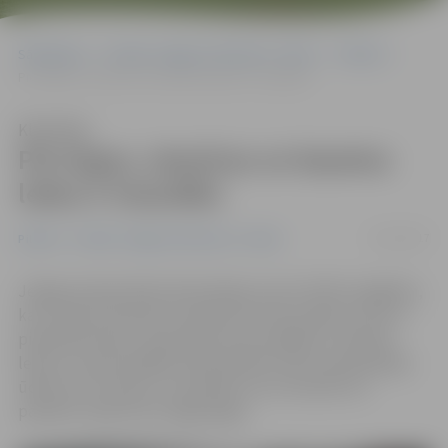
Sākumlapa
Portāla “Jelgavas Vēstnesis” arhīvs
Pilsētā
Pie tirgus, viesnīcas un baseina ledus ir trauslāks
Klausīties
Pie tirgus, viesnīcas un baseina
ledus ir trauslāks
31/01/2017
Pilsētā
Portāla “Jelgavas Vēstnesis” arhīvs
Jelgavas Operatīvās informācijas centrs (POIC) atgādina,
ka uz ledus atrasties ir bīstami arī tad, ja šķiet, ka tas ir
pietiekami biezs. Speciālisti aicina nekāpt uz Driksas
ledus, jo upē vairākās vietās ieplūst lietus kanalizācijas
ūdeņi un tur ledus ir trauslāks, ko ne vienmēr var
pamanīt, īpaši zem sniega segas.