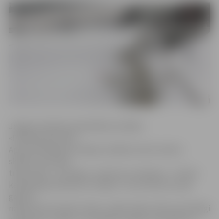
Jelgavas pilsētas pašvaldības iestādes
«Pilsētsaimniecība»
Apsaimniekošanas nodaļas vadītājs Imants Auders
skaidro, ka Driksā
trijās vietās – pie tirgus, viesnīcas un baseina – ir lietus
kanalizācijas kolektoru izlaides. «Tas nozīmē, ka upē
gandrīz
nepārtraukti ieplūst ūdens, tāpēc šajās vietās upe kārtīgi