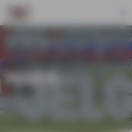
PILSĒTĀ