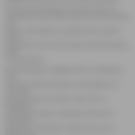
POIC informē, ka bīstamas ir arī vietas uz ledus, kur
ūdenskrātuvēs ietek siltāks rūpnieciski izmantots ūdens,
upju
grīvās un sašaurinājumos, kuģošanas ceļos, zvejnieku
izcirsto
āliņģu vietās. Ledus izturību mazina arī iesalušas niedres,
krūmi
vai citi priekšmeti.
Diemžēl pieaugušie, staigājot pa ledu un makšķerējot,
rada
nepareizu priekšstatu bērniem un pusaudžiem un ar
savu rīcību
netieši mudina arī viņus kāpt uz ledus. POIC un
Pašvaldības
policija aicina vecākus un skolotājus ar bērniem un
pusaudžiem
pārrunāt to, cik bīstamas ir rotaļas uz ledus un cik