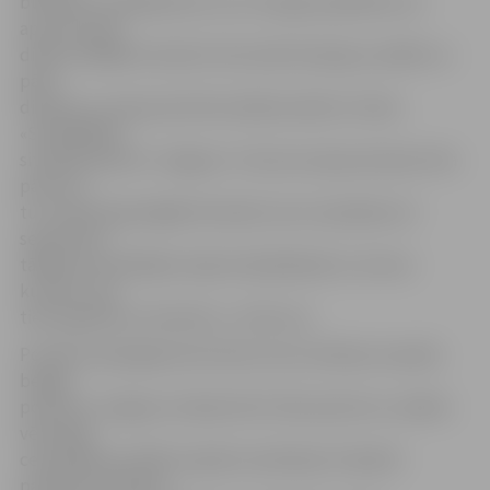
būvdarbu vadītāja Dace Loca. Viņa gan papildina, ka
aptuveni pēc
divām nedēļām luksofori tiks atkal īslaicīgi uzstādīti uz
pāris
dienām, jo ceļa posmā tiks ieklāta asfalta 3. kārta.
«Sarežģītāka
situācija šobrīd ir Jelgavas–Tukuma ceļa posmā pie tilta
pār Auci –
tur notiek apjomīgāki būvdarbi, kas turpināsies arī
septembrī,
tādēļ autovadītājiem šajā vietā jārēķinās ar reverso
kustību, kas
tiek regulēta ar luksoforu,» tā D.Loca.
Portāls www.jelgavasvestnesis.lv jau rakstīja, ka aprīļa
beigās
posmā no Jelgavas robežas līdz tiltam pār Auci uzsākta
vērienīga
ceļa pārbūves ERAF projekta realizācija. Projektā
paredzēts Dobeles