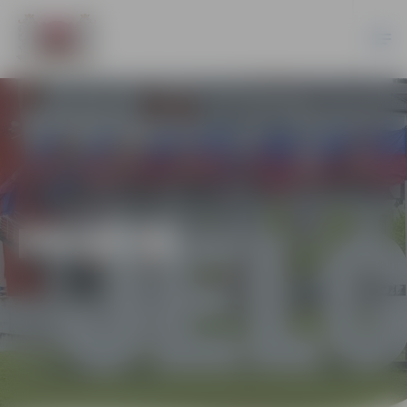
PILSĒTĀ