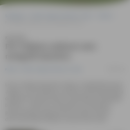
Sākumlapa
Portāla “Jelgavas Vēstnesis” arhīvs
Pilsētā
Pie Tušķiem satiksmi vairs neregulē luksofors
Klausīties
Pie Tušķiem satiksmi vairs
neregulē luksofors
28/08/2018
Pilsētā
Portāla “Jelgavas Vēstnesis” arhīvs
Līdz ar rotācijas apļa izbūvi Tušķos un reģionālā autoceļa
Jelgava–Tukums pārbūvi, būvdarbu vietā kopš jūlija bija
organizēta reversā kustība, ko atsevišķā posmā regulēja
luksofors – šobrīd tas ir demontēts un automašīnu
plūsma Dobeles šosejas posmā no Svētes tilta līdz
dzelzceļa sliedēm Dobeles virzienā notiek raitāk.