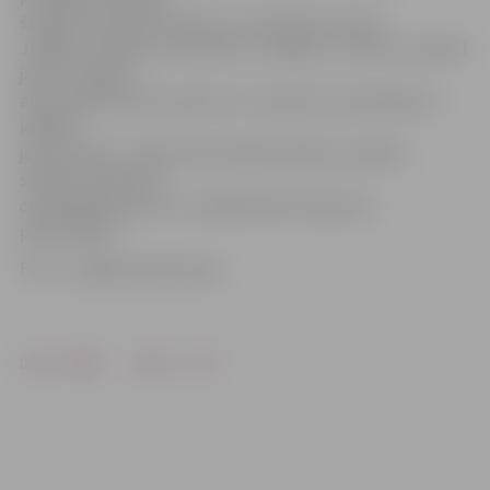
šosejā aiz tilta pār Svēti, kur sazarojas autoceļi
Jelgava–Dobele–Annenieki un Jelgava–Tukums, izbūvēt
jaunu rotācijas
apli, pārbūvēt tiltu pār Auci un atjaunot ceļa segumu,
ieklājot
jaunu asfaltu. Tāpat tiek izbūvēta ūdens novades
sistēma, atjaunots
ceļa apgaismojums un sabiedriskā transporta
pieturvietas.
Foto: «Jelgavas Vēstnesis»
Drukāt
Dalīties