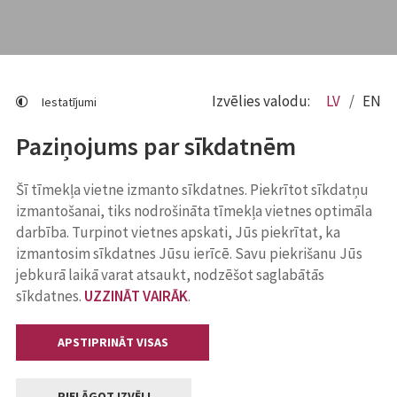
Izvēlies valodu:
LV
EN
Iestatījumi
Paziņojums par sīkdatnēm
Šī tīmekļa vietne izmanto sīkdatnes. Piekrītot sīkdatņu
izmantošanai, tiks nodrošināta tīmekļa vietnes optimāla
darbība. Turpinot vietnes apskati, Jūs piekrītat, ka
izmantosim sīkdatnes Jūsu ierīcē. Savu piekrišanu Jūs
jebkurā laikā varat atsaukt, nodzēšot saglabātās
sīkdatnes.
UZZINĀT VAIRĀK
.
APSTIPRINĀT VISAS
PIELĀGOT IZVĒLI