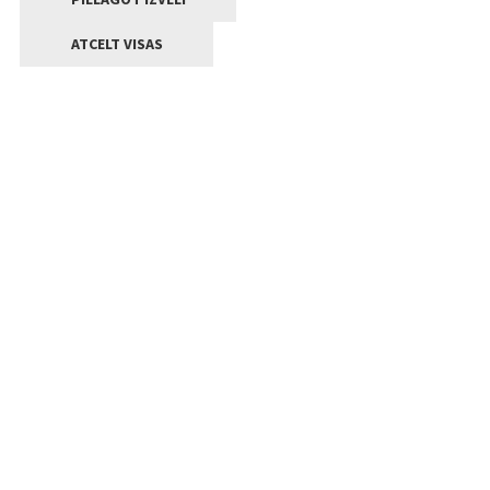
ATCELT VISAS
Kontakti
Jelgavas valstpilsētas pašvaldība
Lielā iela 11, Jelgava, LV-3001
+371 63005522
pasts@jelgava.lv
Klientu apkalpošana