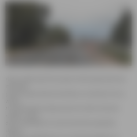
«Mūsu mērķis bija līdz jaunajam mācību gada sākumam
maksimāli
paveikt nepieciešamos būvdarbus, lai satiksme rīta un
vakara
stundās Dobeles šosejas posmā no Svētes tilta būtu
raitāka,» stāsta
darbu izpildītāja SIA «Ceļu būvniecības sabiedrība
«Igate»»