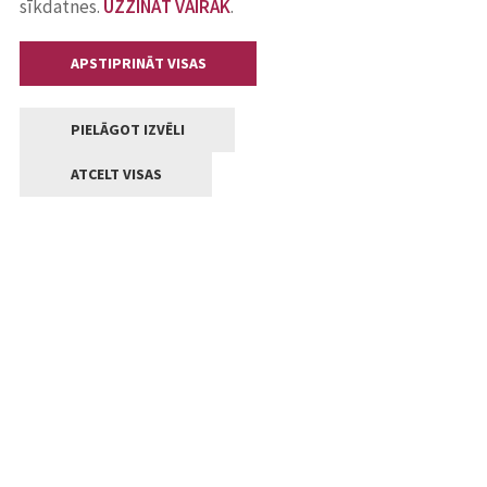
sīkdatnes.
UZZINĀT VAIRĀK
.
APSTIPRINĀT VISAS
PIELĀGOT IZVĒLI
ATCELT VISAS
Kontakti
Jelgavas valstpilsētas pašvaldība
Lielā iela 11, Jelgava, LV-3001