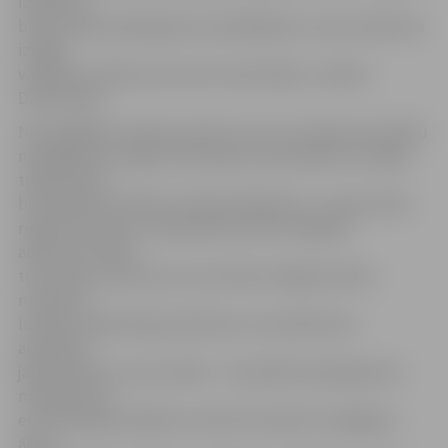
izskatot šī
brīža maksas pakalpojumu piedāvājumu, esam nolēmuši
izslēgt
vairākas pozīcijas, kas vairs nav aktuālas,» skaidro
D.Pavlovska.
Nozīmīgākās izmaiņas paredz, ka no 1. janvāra par laulību
noslēgšanas svinīgo ceremoniju Dzimtsarakstu nodaļas
telpās pārim
būs jāmaksā 37,09 eiro (šobrīd 28,46 eiro). Ja pāris vēlas
reģistrēt laulību citā piemērotā vietā Jelgavas
administratīvajā
teritorijā un personas, kuras vēlas noslēgt laulību,
nodrošina
laulības reģistrācijai piemērotus vai atbilstošus
apstākļus,
jāmaksā būs uz pusi vairāk – turpmāk šis pakalpojums
maksās 83,19
eiro līdzšinējo 42,68 eiro vietā. Par laulību noslēgšanu
ārpus