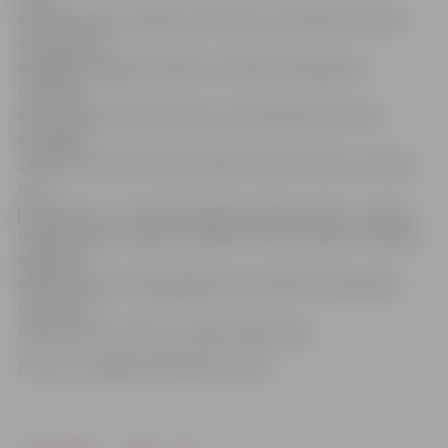
Dzimtsarakstu nodaļas, piemēram, ieslodzījuma vietā,
ārstniecības
iestādē vai mājās, ja kāds no laulības slēdzējiem ir
slimnieks,
kurš nevar pats pārvietoties, būs jāmaksā 39,42 eiro
līdzšinējo
14,22 eiro vietā. Savukārt Mazās svētku zāles īres maksa
no 1.
janvāra būs – 17 eiro līdzšinējo 11,29 eiro vietā. «Ja pāris
izvēlas laulību reģistru parakstīt Dzimtsarakstu nodaļas
kabinetā,
klātesot diviem pilngadīgiem lieciniekiem, jāsamaksā
vien valsts
nodeva, kas ir 14 eiro,» stāsta D.Pavlovska.
Foto: no «Jelgavas Vēstneša» arhīva