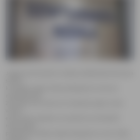
Jelgavas Dzimtsarakstu nodaļas vadītāja Diāna Pavlovska
skaidro,
ka nodaļas sniegto maksas pakalpojumu cenas nav
mainījušās kopš
2011. gada, taču izdevumi ir ievērojami auguši. «Esam
veikuši
ekonomiskos aprēķinus, kas apliecina, ka diemžēl ir
nepieciešams
paaugstināt nodaļas sniegto pakalpojumu cenas. Tāpat,