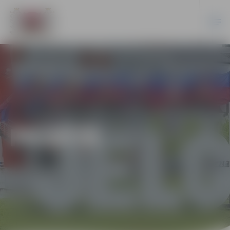
PILSĒTĀ