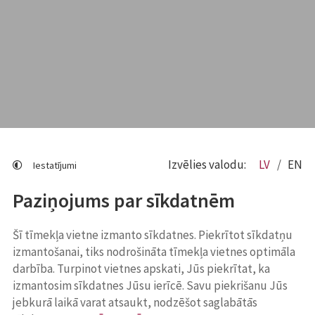
Izvēlies valodu:
LV
EN
Iestatījumi
Paziņojums par sīkdatnēm
Šī tīmekļa vietne izmanto sīkdatnes. Piekrītot sīkdatņu
izmantošanai, tiks nodrošināta tīmekļa vietnes optimāla
darbība. Turpinot vietnes apskati, Jūs piekrītat, ka
izmantosim sīkdatnes Jūsu ierīcē. Savu piekrišanu Jūs
jebkurā laikā varat atsaukt, nodzēšot saglabātās