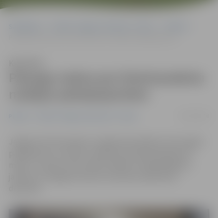
Sākumlapa
Portāla “Jelgavas Vēstnesis” arhīvs
Pilsētā
Pieaugs maksa par Dzimtsarakstu nodaļas pakalpojumiem
Klausīties
Pieaugs maksa par Dzimtsarakstu
nodaļas pakalpojumiem
06/12/2018
Pilsētā
Portāla “Jelgavas Vēstnesis” arhīvs
Jelgavas Dzimtsarakstu nodaļa aktualizējusi tās sniegto
pakalpojumu cenrādi, vairākās pozīcijās paaugstinot
maksu. Jaunās cenas stāsies spēkā no nākamā gada 1.
janvāra, tā Jelgavas domes novembra sēdē lēma
deputāti.