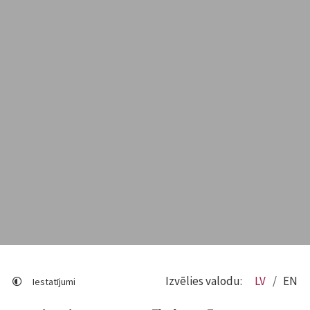
Izvēlies valodu:
LV
EN
Iestatījumi