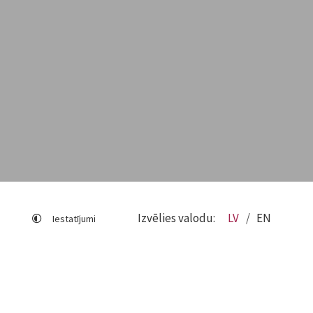
Izvēlies valodu:
LV
EN
Iestatījumi