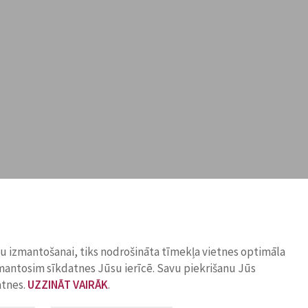
ņu izmantošanai, tiks nodrošināta tīmekļa vietnes optimāla
zmantosim sīkdatnes Jūsu ierīcē. Savu piekrišanu Jūs
atnes.
UZZINĀT VAIRĀK
.