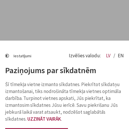
Izvēlies valodu:
LV
EN
Iestatījumi
Paziņojums par sīkdatnēm
Šī tīmekļa vietne izmanto sīkdatnes. Piekrītot sīkdatņu
izmantošanai, tiks nodrošināta tīmekļa vietnes optimāla
darbība. Turpinot vietnes apskati, Jūs piekrītat, ka
izmantosim sīkdatnes Jūsu ierīcē. Savu piekrišanu Jūs
jebkurā laikā varat atsaukt, nodzēšot saglabātās
sīkdatnes.
UZZINĀT VAIRĀK
.