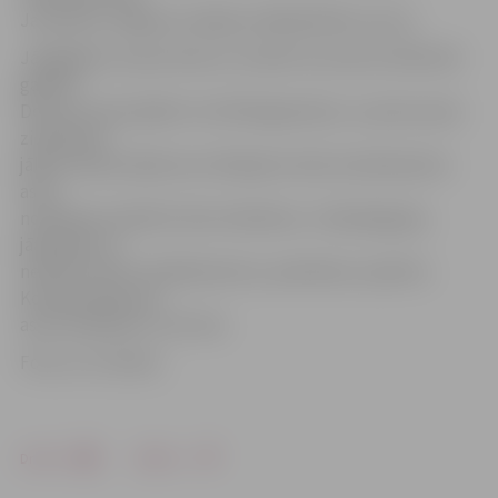
Jaunatnes Jelgavas nodaļas vadītājs Māris Liscovs.
Jāatgādina, ka par donoru var kļūt vecumā no 18 līdz 65
gadiem.
Donora svaram jābūt virs 50 kilogramiem, un pirms asins
ziedošanas
jālieto daudz šķidruma. Vēl jāņem vērā, ka dienā pirms
asins
nodošanas nedrīkst lietot alkoholu, ir labi jāizguļas,
jāatpūšas un
nedrīkst lietot medikamentus, piemēram, aspirīnu.
Kompensācija par
asins nodošanu ir 4,27 eiro.
Foto: no JV arhīva
Drukāt
Dalīties