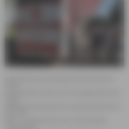
Šajā laikā donoriem būs pieejams Valsts asins donoru
centra
speciāli aprīkots autobuss, kur būs iespēja ziedot asinis.
Ziedot
gribētājiem līdzi jāņem personu apliecinošs dokuments –
pase vai ID
karte – un bankas konta numurs, informē Latvijas
Sarkanā Krusta