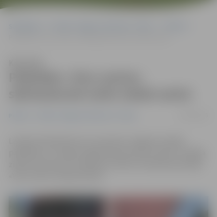
Sākumlapa
Portāla “Jelgavas Vēstnesis” arhīvs
Pilsētā
Piektdien «Vivo centra» stāvlaukumā varēs ziedot asinis
Klausīties
Piektdien «Vivo centra»
stāvlaukumā varēs ziedot asinis
10/05/2016
Pilsētā
Portāla “Jelgavas Vēstnesis” arhīvs
Latvijas Sarkanā Krusta Jaunatnes Jelgavas nodaļa
piektdien, 13. maijā, organizē asins donoru dienu. Iespēja
ziedot asinis būs no pulksten 10 līdz 14 stāvlaukumā pie
«Vivo centra» Katoļu ielā 18.