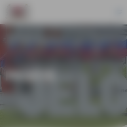
PILSĒTĀ