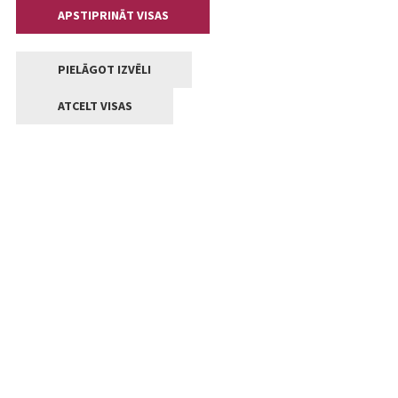
APSTIPRINĀT VISAS
PIELĀGOT IZVĒLI
ATCELT VISAS
Kontakti
Jelgavas valstpilsētas pašvaldība
Lielā iela 11, Jelgava, LV-3001
+371 63005522
pasts@jelgava.lv