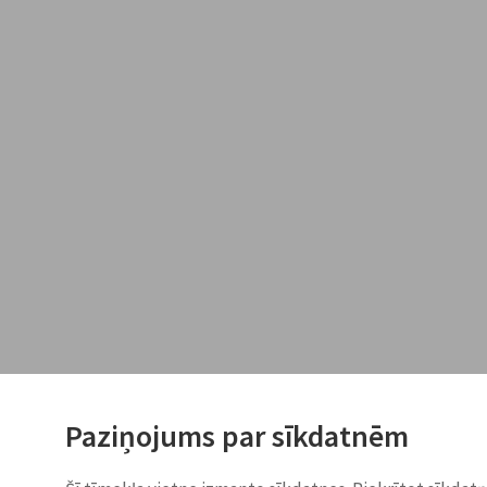
Paziņojums par sīkdatnēm