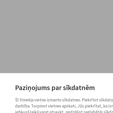
Paziņojums par sīkdatnēm
Šī tīmekļa vietne izmanto sīkdatnes. Piekrītot sīkdat
darbība. Turpinot vietnes apskati, Jūs piekrītat, ka i
jebkurā laikā varat atsaukt, nodzēšot saglabātās sīkd