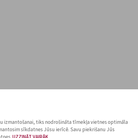
ņu izmantošanai, tiks nodrošināta tīmekļa vietnes optimāla
zmantosim sīkdatnes Jūsu ierīcē. Savu piekrišanu Jūs
atnes.
UZZINĀT VAIRĀK
.