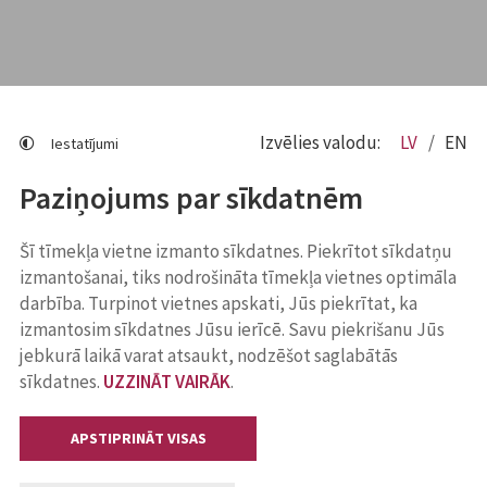
Izvēlies valodu:
LV
EN
Iestatījumi
Paziņojums par sīkdatnēm
Šī tīmekļa vietne izmanto sīkdatnes. Piekrītot sīkdatņu
izmantošanai, tiks nodrošināta tīmekļa vietnes optimāla
darbība. Turpinot vietnes apskati, Jūs piekrītat, ka
izmantosim sīkdatnes Jūsu ierīcē. Savu piekrišanu Jūs
jebkurā laikā varat atsaukt, nodzēšot saglabātās
sīkdatnes.
UZZINĀT VAIRĀK
.
APSTIPRINĀT VISAS