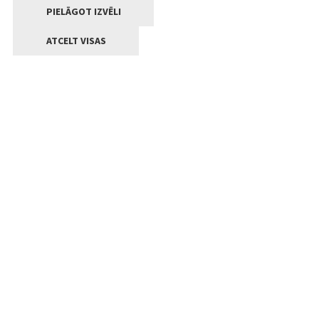
PIELĀGOT IZVĒLI
ATCELT VISAS
Kontakti
Jelgavas valstpilsētas pašvaldība
Lielā iela 11, Jelgava, LV-3001
+371 63005522
pasts@jelgava.lv
Klientu apkalpošana