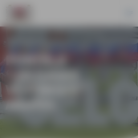
PORTĀLA
“JELGAVAS
VĒSTNESIS”
ARHĪVS