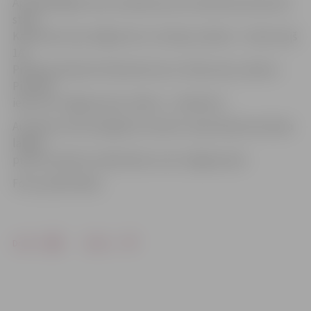
Apmeklētājiem tiks izveidotas auto stāvvietas laukumā
starp
Kalnciema ceļu, Rīgas ielu un Lielupi, adrese – Vecais ceļš
1A;
Pilssalas ielā pretī iebrauktuvei uz Pasta salu, adrese –
Pilssalas
iela 1; aiz Jelgavas pils, adrese – Lielā iela 2.
Autobusus būs iespējams novietot Jāņa Čakstes bulvāra
labajā
pusē virzienā no Lielās ielas un aiz Jelgavas pils.
Foto: publicitātes
Drukāt
Dalīties