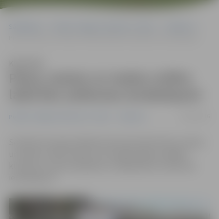
Sākumlapa
Portāla “Jelgavas Vēstnesis” arhīvs
Satiksme
Piena, maizes un medus svētku laikā būs satiksmes ierobežojumi
Klausīties
Piena, maizes un medus svētku
laikā būs satiksmes ierobežojumi
24/08/2016
Portāla “Jelgavas Vēstnesis” arhīvs
Satiksme
Sestdien Hercoga Jēkaba laukumā notiks Piena, maizes
un medus svētki, tāpat citur pilsētā plānoti dažādi
kultūras un sporta pasākumi, tādēļ plānoti satiksmes
ierobežojumi.