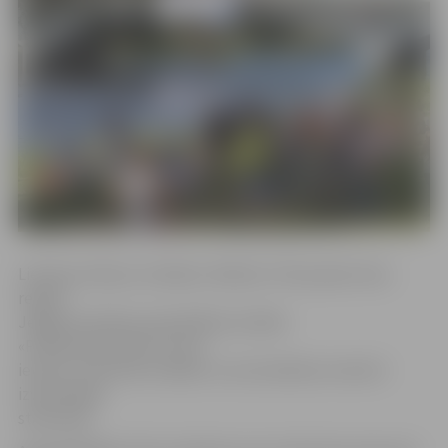
Lielupes ūdeņos risināsies «Baltais» Piena paku laivu
regate.
Jelgavas pilsētas pašvaldības iestāde
«Pilsētsaimniecība» aicina
ievērot izvietotās norādes un automašīnas novietot
izveidotajās
stāvvietās.