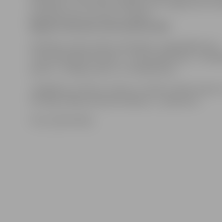
tehniskās un inovatīvās iespējās, kā arī sagatavotos kr
priekšnesumus un šovus uz ūdens.
Regates tiešraidi varēs skatīties ŠEIT
.
Vērtēšana notiks sešās nominācijās: «Oriģinālākā laiva»
«Visatraktīvākā komanda», «Inovatīvākā laiva», «Trekn
plosts», «Pilnīgs sviests» un «Ātrākā laiva».
Jāatgādina, ka Piena, maizes un medus svētki notiks 2
Hercoga Jēkaba laukumā. Sākums – pulksten 9.
Foto: publicitātes