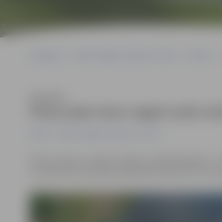
Sākumlapa
Portāla “Jelgavas Vēstnesis” arhīvs
Pilsētā
Klausīties
Piena paku laivu regati varēs vēr
Pilsētā
Portāla “Jelgavas Vēstnesis” arhīvs
Piena, maizes un medus svētku centrālo pasākumu – XI
15 varēs vērot tiešraidē mobilajā televīzijā «LMT Stra