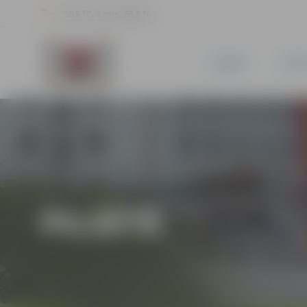
26.8 °C, 2 m/s, 63.6 %
JAUNUMI
PILSĒ
PILSĒTĀ