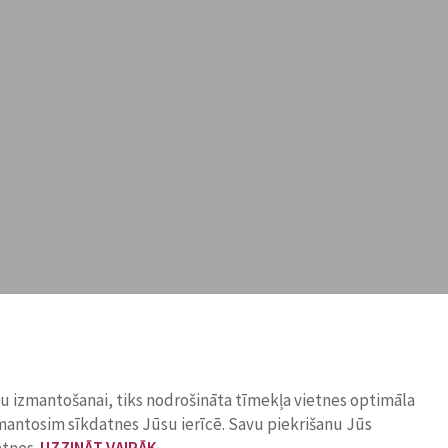
ņu izmantošanai, tiks nodrošināta tīmekļa vietnes optimāla
zmantosim sīkdatnes Jūsu ierīcē. Savu piekrišanu Jūs