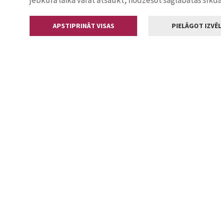
jebkurā laikā varat atsaukt, nodzēšot saglabātās sīkd
APSTIPRINĀT VISAS
PIELĀGOT IZVĒL
Kontakti
Jelgavas valstp
Lielā iela 11
+371 630055
pasts@jelga