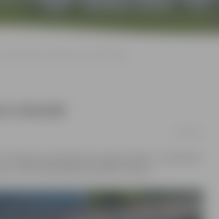
Piena paku laivu regati varēs vērot tiešraidē
ot tiešraidē
26/08/2016
V «Baltais» piena paku laivu regati Lielupē – no pulksten
ume», informē pašvaldības iestāde «Kultūra».