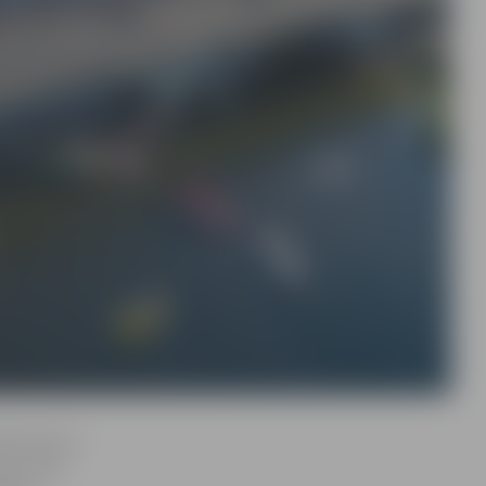
s ātruma un
avu laivu