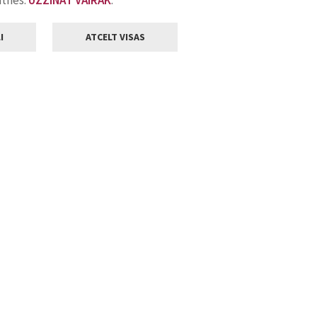
atnes.
UZZINĀT VAIRĀK
.
I
ATCELT VISAS
Klientu apkalpošana
ilsētas pašvaldība
Darba laiks
, Jelgava, LV-3001
Pirmdienās
8.00 - 18.00
Otrdienās
8.00 - 17.00
22
Trešdienās
8.00 - 17.00
va.lv
Ceturtdienās
8.00 - 17.00
Piektdienās
8.00 - 14.30