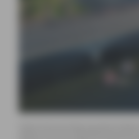
Pulksten 15 būs prezentācija, bet pulksten 16 sāksie
parādes braucieni, kuru laikā dalībnieki demonstrēs s