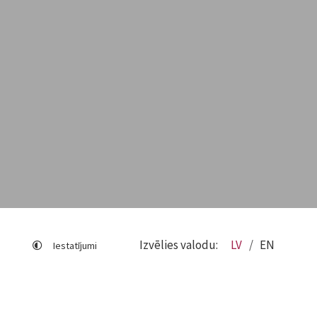
Izvēlies valodu:
LV
EN
Iestatījumi