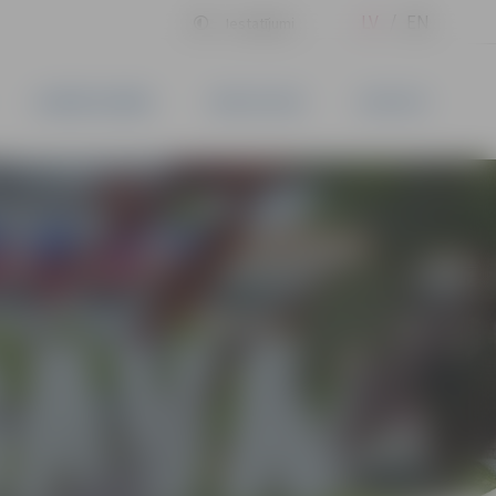
LV
EN
Iestatījumi
UZŅĒMĒJDARBĪBA
PAKALPOJUMI
KONTAKTI