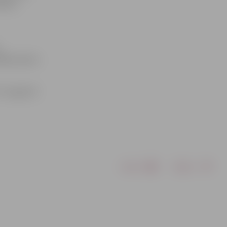
āšņos
,
ākais piena
7. augustā
Drukāt
Dalīties