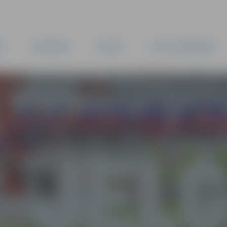
TA
PAŠVALDĪBA
IESTĀDES
KAPITĀLSABIEDRĪBAS