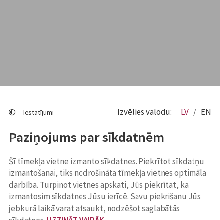
Izvēlies valodu:
LV
EN
Iestatījumi
Paziņojums par sīkdatnēm
Šī tīmekļa vietne izmanto sīkdatnes. Piekrītot sīkdatņu
izmantošanai, tiks nodrošināta tīmekļa vietnes optimāla
darbība. Turpinot vietnes apskati, Jūs piekrītat, ka
izmantosim sīkdatnes Jūsu ierīcē. Savu piekrišanu Jūs
jebkurā laikā varat atsaukt, nodzēšot saglabātās