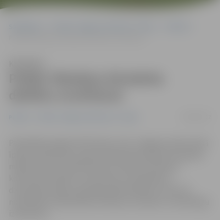
Sākumlapa
Portāla “Jelgavas Vēstnesis” arhīvs
Pilsētā
Piešķir līdzekļus būvdarbu defektu novēršanai
Klausīties
Piešķir līdzekļus būvdarbu
defektu novēršanai
28/06/2012
Pilsētā
Portāla “Jelgavas Vēstnesis” arhīvs
Pašvaldība piešķirs 60 116 latus SIA «Jelgavas nekustamā
īpašuma pārvalde» apsaimniekošanā esošās dzīvojamās
mājas Filozofu ielā 46 rekonstrukcijas būvdarbos
konstatēto defektu novēršanai, lai nepieļautu
dzīvojamās mājas stāvokļa pasliktināšanos, kā arī lai
nodrošinātu pašvaldības līdzekļu racionālu un lietderīgu
izlietošanu.