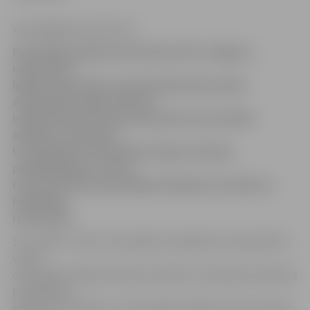
www.jelgavasvestnesis.lv
Pašvaldība piešķirs 60 116 latus SIA «Jelgavas
nekustamā
īpašuma pārvalde» apsaimniekošanā esošās
dzīvojamās mājas Filozofu
ielā 46 rekonstrukcijas būvdarbos konstatēto
defektu novēršanai,
lai nepieļautu dzīvojamās mājas stāvokļa
pasliktināšanos, kā arī
lai nodrošinātu pašvaldības līdzekļu racionālu un
lietderīgu
izlietošanu.
SIA «JNĪP» uzdots tiesvedības ceļā piedzīt nekvalitatīvi
veikto
dzīvojamās mājas būvdarbu defektu novēršanai iztērētos
pašvaldības
piešķirtos līdzekļus no dzīvojamās mājas rekonstrukcijas