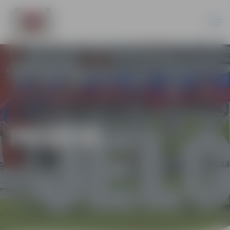
PILSĒTĀ