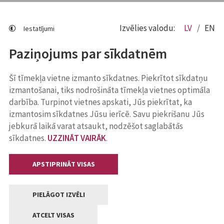
Izvēlies valodu:
LV
EN
Iestatījumi
Paziņojums par sīkdatnēm
Šī tīmekļa vietne izmanto sīkdatnes. Piekrītot sīkdatņu
izmantošanai, tiks nodrošināta tīmekļa vietnes optimāla
darbība. Turpinot vietnes apskati, Jūs piekrītat, ka
izmantosim sīkdatnes Jūsu ierīcē. Savu piekrišanu Jūs
jebkurā laikā varat atsaukt, nodzēšot saglabātās
sīkdatnes.
UZZINĀT VAIRĀK
.
APSTIPRINĀT VISAS
PIELĀGOT IZVĒLI
ATCELT VISAS