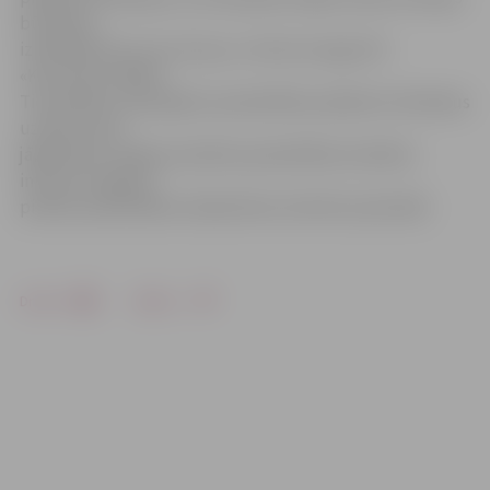
būvdarbu
izpildītāja SIA «Inco Group» un būvuzrauga SIA
«Konstance ARMS».
Tiesvedības ceļā atgūtos pašvaldības piešķirtos līdzekļus
uzņēmumam
jāpārskaita Jelgavas pilsētas pašvaldības budžetā,
informē Jelgavas
pilsētas pašvaldības Sabiedrisko attiecību pārvaldē.
Drukāt
Dalīties