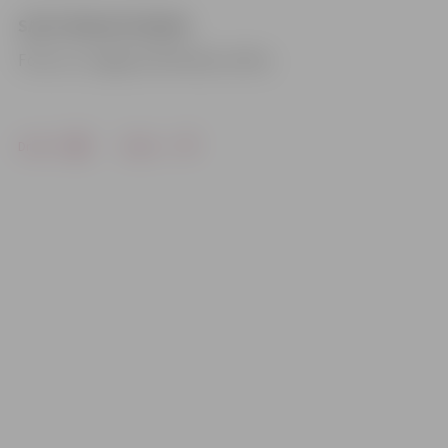
SAISTOŠIE NOTEIKUMI
Foto: no «Jelgavas Vēstneša» arhīva
Drukāt
Dalīties