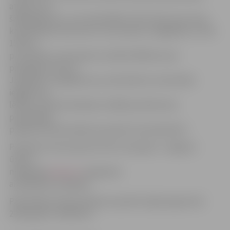
atbalstu arī
šādā gadījumā – par materiāliem: līdz 10 eiro par vienu
kanalizācijas tīkla metru (cauruļvadi, veidgabali) un līdz
150 eiro
par skataku, bet kopā ne vairāk kā 500 eiro par
pieslēguma izbūvi.
Jāpiebilst, ka gadījumos, ja būvdarbi vai materiālu
iegāde būs
lētāka, nekā iesniedzējs norādījis pieteikumā,
pašvaldības
piešķirtā līdzfinansējuma apmērs tiks pārskatīts.
Pieteikumi tiks pieņemti līdz 14. jūnijam. «Jelgavas
ūdens»
mājaslapā
www.ju.lv
pieejamas
aizpildāmās veidlapas.
Pašvaldības līdzfinansējuma apmērs šajā programmā
2018. gadā ir 30 000 eiro.