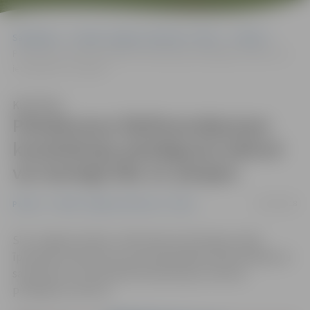
Sākumlapa
Portāla “Jelgavas Vēstnesis” arhīvs
Pilsētā
Pieteikumus līdzfinansējumam kanalizācijas pieslēguma izbūvei var
iesniegt līdz 14. jūnijam
Klausīties
Pieteikumus līdzfinansējumam
kanalizācijas pieslēguma izbūvei
var iesniegt līdz 14. jūnijam
05/04/2018
Pilsētā
Portāla “Jelgavas Vēstnesis” arhīvs
SIA «Jelgavas ūdens» sāk pieņemt dzīvojamo māju
īpašnieku pieteikumus par pašvaldības līdzfinansējuma
saņemšanu centralizētās kanalizācijas sistēmas
pieslēguma izbūvei.