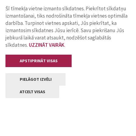
Šī tīmekļa vietne izmanto sīkdatnes. Piekrītot sīkdatņu
izmantošanai, tiks nodrošināta tīmekļa vietnes optimāla
darbība. Turpinot vietnes apskati, Jūs piekrītat, ka
izmantosim sīkdatnes Jūsu ierīcē. Savu piekrišanu Jūs
jebkurā laikā varat atsaukt, nodzēšot saglabātās
sīkdatnes.
UZZINĀT VAIRĀK
.
APSTIPRINĀT VISAS
PIELĀGOT IZVĒLI
ATCELT VISAS