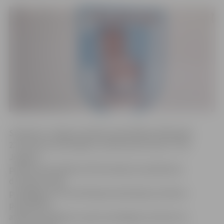
Saskaņā ar Jelgavas pilsētas pašvaldības 2018. gada
22. februāra saistošajiem noteikumiem Nr.18-7 «Par
Jelgavas
pilsētas pašvaldības līdzfinansējuma piešķiršanu
dzīvojamo māju
pieslēgšanai centralizētajai kanalizācijas sistēmai»
pašvaldības
atbalstu iespējams saņemt pieslēguma izbūvei no