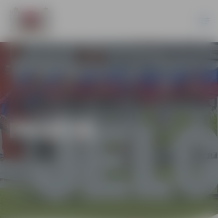
PILSĒTĀ