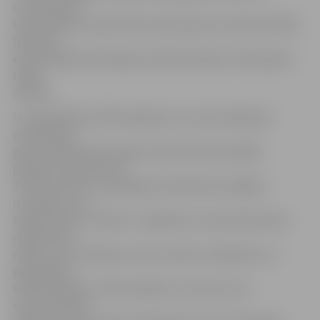
centralizētās
kanalizācijas sistēmas līdz pievienojuma vietai konkrētā
īpašumā
esošai ārējās kanalizācijas sistēmas daļai vai dzīvojamās
mājas
ārsienai.
Uz pašvaldības līdzfinansējumu var pretendēt gan
privātmājas,
gan daudzdzīvokļu mājas. Daudzdzīvokļu mājām
pieejams atbalsts līdz
75 procentiem no pieslēguma būvdarbu kopējām
izmaksām, bet
nepārsniedzot 3750 eiro. Jāpiebilst, ka daudzdzīvokļu
māja ikviena
māja, kurā ir vairāk par vienu dzīvokli. Jāpiebilst, ka
pašvaldības
līdzfinansējums netiks piešķirts, ja 25 procenti
daudzdzīvokļu