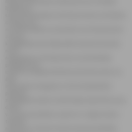
mājas dzīvokļu pieder juridiskai personai. Privātmāju
īpašnieki var
saņemt līdzfinansējumu līdz 50 procentiem no būvdarbu
izmaksām, bet
ne vairāk kā 1000 eiro, ja būvdarbus veic būvkomersants.
Jāuzsver,
ka pagājušajā vasarā stājās spēkā izmaiņas būvniecības
nozari
regulējošajos normatīvajos aktos, kas kanalizācijas
pieslēgumu ļauj
izbūvēt arī atvieglotā kārtībā: ja būvniecība neskar citu
ārējo
inženiertīklu aizsargjoslas un līdz dzīvojamās ēkas
piegulošā
zemesgabala robežai ir izbūvēti ārējo inženiertīklu atzari,
darbus
var veikt pats īpašnieks, saņemot no «Jelgavas ūdens»
tehniskos
noteikumus. Saistošie noteikumi paredz pašvaldības