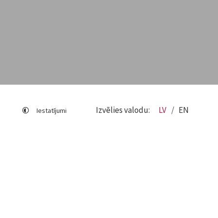
Izvēlies valodu:
LV
EN
Iestatījumi