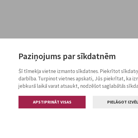
Paziņojums par sīkdatnēm
Šī tīmekļa vietne izmanto sīkdatnes. Piekrītot sīkdat
darbība. Turpinot vietnes apskati, Jūs piekrītat, ka i
jebkurā laikā varat atsaukt, nodzēšot saglabātās sīkd
APSTIPRINĀT VISAS
PIELĀGOT IZVĒL